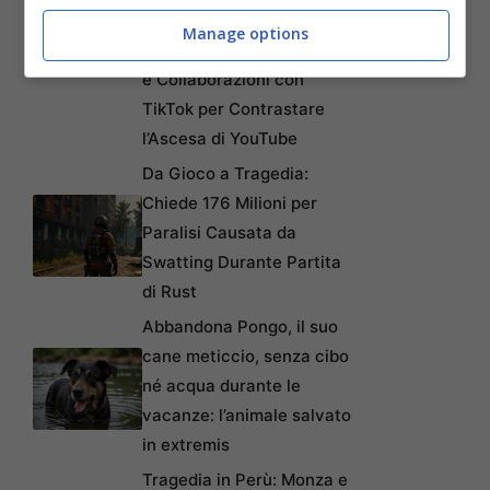
Articoli recenti
Manage options
Disney+: Tra Piani Gratuiti
e Collaborazioni con
TikTok per Contrastare
l’Ascesa di YouTube
Da Gioco a Tragedia:
Chiede 176 Milioni per
Paralisi Causata da
Swatting Durante Partita
di Rust
Abbandona Pongo, il suo
cane meticcio, senza cibo
né acqua durante le
vacanze: l’animale salvato
in extremis
Tragedia in Perù: Monza e