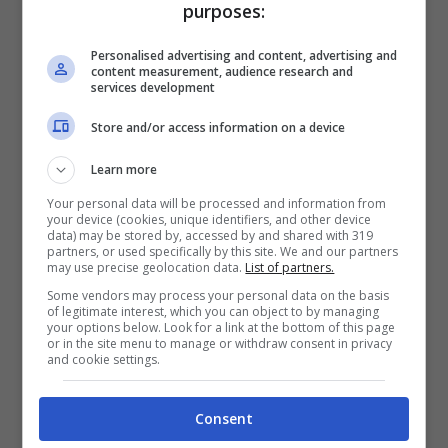
del caso al fine di risalire all’identità dei
purposes:
rapinatori. Nei mesi scorso due episodi simili
Personalised advertising and content, advertising and
sono accaduto ad una signora di Tremensuoli
content measurement, audience research and
services development
e a un anziano in Via Santa Maria Mater
Store and/or access information on a device
Domini a Minturno.
Learn more
Your personal data will be processed and information from
your device (cookies, unique identifiers, and other device
data) may be stored by, accessed by and shared with 319
partners, or used specifically by this site. We and our partners
may use precise geolocation data.
List of partners.
Some vendors may process your personal data on the basis
of legitimate interest, which you can object to by managing
your options below. Look for a link at the bottom of this page
or in the site menu to manage or withdraw consent in privacy
and cookie settings.
Consent