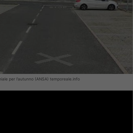
niale per l’autunno (ANSA) temporeale.info