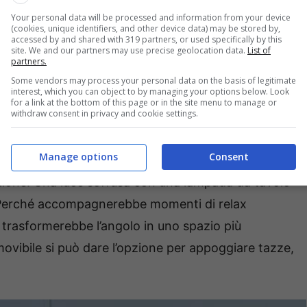
Your personal data will be processed and information from your device
(cookies, unique identifiers, and other device data) may be stored by,
parlano di comfort. Come per esempio una coperta
accessed by and shared with 319 partners, or used specifically by this
site. We and our partners may use precise geolocation data.
List of
ù al divano, che diventa così subito accogliente.
partners.
n un pomeriggio. Anche il cuscino decorativo può
Some vendors may process your personal data on the basis of legitimate
interest, which you can object to by managing your options below. Look
i tipi con texture morbide e colori autunnali.
for a link at the bottom of this page or in the site menu to manage or
withdraw consent in privacy and cookie settings.
rfetti per affrontare l’autunno
Manage options
Consent
zione. Una luce soffusa con una lampada da tavolo
 Perché accompagnerebbe momenti di relax
trasformerebbe l’angolo in uno spazio più
ovibile si può dare l’opzione per appoggiare tazze,