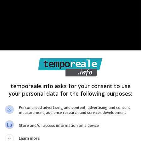
temporeale.info asks for your consent to use
your personal data for the following purposes:
, si tenta di vivere la casa con più intensità. Il divano
Personalised advertising and content, advertising and content
measurement, audience research and services development
giornate sono più corte. Da Ikea questa esigenza e
Store and/or access information on a device
accogliente. Anche un soggiorno più anonimo può
Learn more