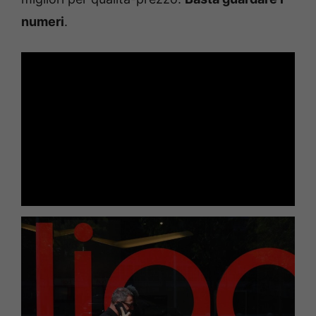
numeri
.