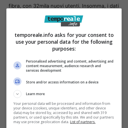
fibra, con 32mila nuovi utenti. Insomma, i dati
parlano da soli. E proprio per celebrare questi
risultati straordinari (oltre al settimo
compleanno in Italia)
l’azienda ha deciso di
temporeale.info asks for your consent to
use your personal data for the following
promuovere offerte davvero folli
, per
purposes:
incentivare chi è ancora indeciso.
Personalised advertising and content, advertising and
content measurement, audience research and
services development
Store and/or access information on a device
Learn more
Your personal data will be processed and information from
your device (cookies, unique identifiers, and other device
data) may be stored by, accessed by and shared with 319
partners, or used specifically by this site. We and our partners
may use precise geolocation data.
List of partners.