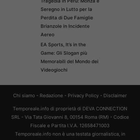
Tragedia in Perù: Monza e
Seregno in Lutto per la
Perdita di Due Famiglie
Brianzole in Incidente
Aereo
EA Sports, It’s in the
Game: Gli Slogan più
Memorabili del Mondo dei
Videogiochi
Chi siamo
-
Redazione
-
Privacy Policy
-
Disclaimer
Temporeale.info di proprietà di DEVA CONNECTION
SRL - Via Tata Giovanni 8, 00154 Roma (RM) - Codice
Fiscale e Partita I.V.A. 12658471003
Temporeale.info non è una testata giornalistica, in