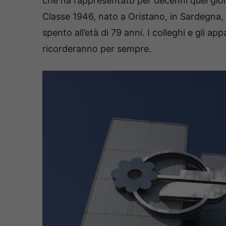
che ha rappresentato per decenni quel gio
Classe 1946, nato a Oristano, in Sardegna, 
spento all’età di 79 anni. I colleghi e gli a
ricorderanno per sempre.