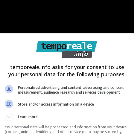
temporeale.info asks for your consent to use
your personal data for the following purposes:
Personalised advertising and content, advertising and content
measurement, audience research and services development
a Champions League, passando per Studio Sport. Ligas
Store and/or access information on a device
entica competenza. Il suo debutto in tv è arrivato a 30
per due personaggi iconici del tennis italiano: Adriano
Learn more
a della Coppa Davis.
Your personal data will be processed and information from your device
(cookies, unique identifiers, and other device data) may be stored by,