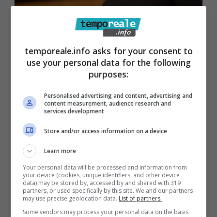
temporeale.info asks for your consent to
use your personal data for the following
purposes:
Personalised advertising and content, advertising and
content measurement, audience research and
services development
Social card 2025, platea potenziale di oltre un milione di
Store and/or access information on a device
famiglie: che cosa prevede – Temporeale.info (fonte: ©
ANSA)
Learn more
Your personal data will be processed and information from
Innanzitutto, potranno accedere a questo
your device (cookies, unique identifiers, and other device
data) may be stored by, accessed by and shared with 319
bonus
i nuclei familiari con almeno tre
partners, or used specifically by this site. We and our partners
may use precise geolocation data.
List of partners.
componenti e con un reddito ISEE non
Some vendors may process your personal data on the basis