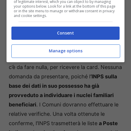
of legitimate interest, which you can object to by managing
superiore a 15mila euro
. Allo stesso tempo, i
your options below. Look for a link at the bottom of this page
or in the site menu to manage or withdraw consent in privacy
nuclei familiari predetti non dovranno
and cookie settings.
percepire attualmente
altre forme di sussidio
da parte dello Stato
, come bonus anziani e
Consent
altre simili.
Manage options
Per i cittadini beneficiari, ad ogni modo, non
c’è da fare nulla, per ricevere la card. Nessuna
domanda da presentare, poiché l
‘INPS sulla
base dei dati in suo possesso ha già
provveduto a individuare i nuclei familiari
beneficiari
. I Comuni dovranno effettuare le
relative verifiche. Una volta ottenute le
conferme, l’INPS trasmetterà le liste
a Poste