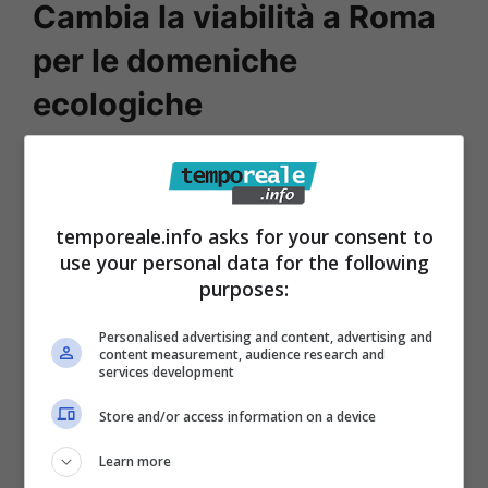
Cambia la viabilità a Roma
per le domeniche
ecologiche
Il blocco totale, come previsto, avverrà nelle
ore specifiche della giornata. Ovvero dalle
temporeale.info asks for your consent to
7.30 alle 12.30 e dalle 16.30 alle 20.30.
use your personal data for the following
Qualsiasi modifica legata alla singola
purposes:
domenica in virtù degli eventi legati al
Personalised advertising and content, advertising and
Giubileo sarà comunicata successivamente
content measurement, audience research and
services development
dalle singole ordinanze. Inoltre, saranno
comunicate dalle singole ordinanze anche la
Store and/or access information on a device
classe ambientale dei veicoli interessati che
Learn more
non potranno circolare, così come quelle che