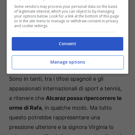
Some vendors may process your personal data on the basis
of legitimate interest, which you can object to by managing
your options below. Look for a link at the bottom of this page
or in the site menu to manage or withdraw consent in privacy
and cookie settings.
Consent
Alcaraz, la madre avverte: “Si aspettano che sia come
Nadal, deve fare attenzione” – Temporeale.info (fonte: ©
Manage options
ANSA)
Sono in tanti, tra i tifosi spagnoli e gli
appassionati internazionali di sport e tennis,
a ritenere che
Alcaraz possa ripercorrere le
orme di Rafa
, in qualche modo. Ma tutto
questo potrebbe rappresentare una
pressione ulteriore e la signora Virginia lo