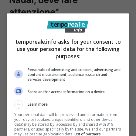
attenzione”
A parlarne è la madre del tennista, Virginia
Grafia, che ha rilasciato dichiarazioni
temporeale.info asks for your consent to
use your personal data for the following
piuttosto preoccupate per un particolare
purposes:
aspetto, nel corso del documentario Netflix
dedicato al murciano dal titolo ‘My Way’.
Il
Personalised advertising and content, advertising and
content measurement, audience research and
paragone con Rafael Nadal potrebbe essere
services development
pericoloso
.
Store and/or access information on a device
Learn more
Your personal data will be processed and information from
your device (cookies, unique identifiers, and other device
data) may be stored by, accessed by and shared with 319
partners, or used specifically by this site. We and our partners
may use precise geolocation data.
List of partners.