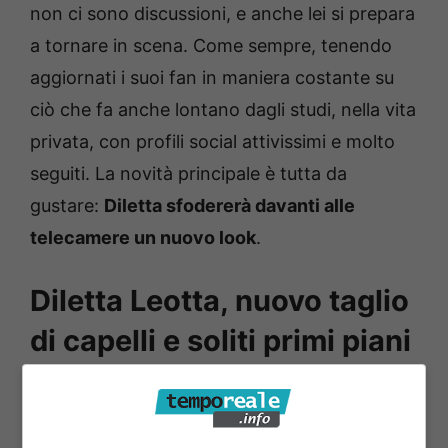
non ci sono discussioni, e anche lei si prepara
a tornare in scena. Come sempre, tenendo
aggiornati i suoi fan in maniera costante su
ciò che fa anche lontano dagli studi, nella vita
privata, con profili social attivissimi e molto
seguiti. La novità principale è tutta da
gustare:
Diletta sfodererà davanti alle
telecamere un nuovo look
.
Diletta Leotta, nuovo taglio
di capelli e soliti primi piani
esplosivi: il popolo di
Instagram la riempie di like