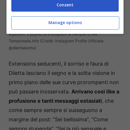
Consent
Manage options
Diletta Leotta, nuovo taglio di capelli e soliti primi piani
esplosivi: il popolo di Instagram la riempie di like –
Temporeale.info (Credit: Instagram Profilo Ufficiale
@dilettaleotta)
Extensions seducenti, il sorriso e l’aura di
Diletta lasciano il segno e la solita visione in
primo piano delle sue curve prorompenti non
può passare inosservata.
Arrivano così like a
profusione e tanti messaggi estasiati
, che
come sempre sempre si susseguono a
margine del post: “Sei bellissima”, “Come
sempre stupenda”, “Sei la più sensuale e