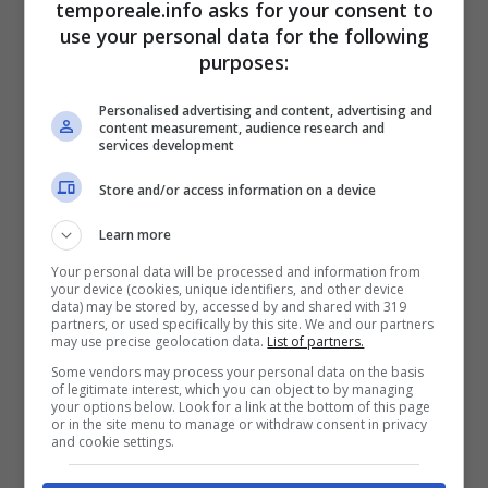
temporeale.info asks for your consent to
L’anticipazione, per chi non può aspettare di
use your personal data for the following
purposes:
rivederla sul piccolo schermo, arriva dalla sua
pagina Instagram, dove ci sono
le prime
Personalised advertising and content, advertising and
content measurement, audience research and
immagini del suo nuovo taglio di capelli
, e
services development
non solo di quello.
Store and/or access information on a device
Learn more
Your personal data will be processed and information from
your device (cookies, unique identifiers, and other device
data) may be stored by, accessed by and shared with 319
partners, or used specifically by this site. We and our partners
may use precise geolocation data.
List of partners.
Some vendors may process your personal data on the basis
of legitimate interest, which you can object to by managing
your options below. Look for a link at the bottom of this page
or in the site menu to manage or withdraw consent in privacy
and cookie settings.