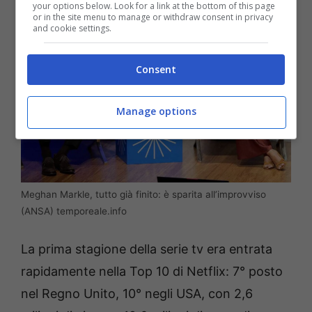
your options below. Look for a link at the bottom of this page
or in the site menu to manage or withdraw consent in privacy
and cookie settings.
Consent
Manage options
Meghan Markle, tutto già finito: è sparita all’improvviso
(ANSA) temporeale.info
La prima stagione della serie tv era entrata
rapidamente nella Top 10 di Netflix: 7° posto
nel Regno Unito, 10° negli USA, con 2,6