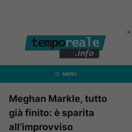
Vai
al
contenuto
MENU
Meghan Markle, tutto
già finito: è sparita
all’improvviso