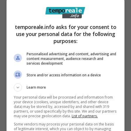
Meghan Markle e la sua
serie
temporeale.info asks for your consent to
use your personal data for the following
Per la precisione, With Love Meghan ha
purposes:
debuttato lo scorso 26 agosto, ma il modo in
cui ha reagito il pubblico non è stato molto
Personalised advertising and content, advertising and
content measurement, audience research and
positivo. La serie si è piazzata tra il 30° e il
services development
40° posto della classifica interna degli ascolti
Store and/or access information on a device
di Netflix, riferisce l’edizione online de Il
Learn more
Messaggero. Risultati abbastanza deludenti
Your personal data will be processed and information from
considerando la grande pubblicità e attività di
your device (cookies, unique identifiers, and other device
data) may be stored by, accessed by and shared with 319
promozione mandata avanti a supporto del
partners, or used specifically by this site. We and our partners
may use precise geolocation data.
List of partners.
progetto.
Some vendors may process your personal data on the basis
of legitimate interest, which you can object to by managing