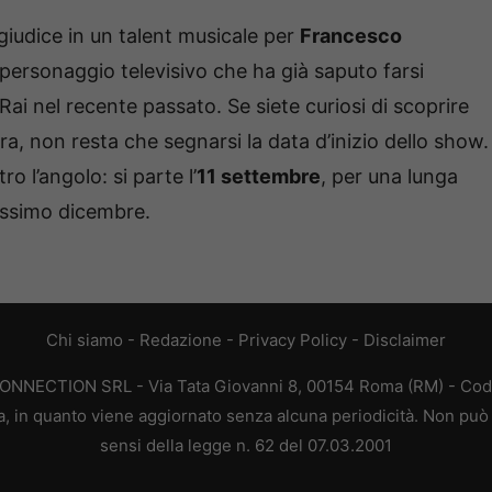
giudice in un talent musicale per
Francesco
e personaggio televisivo che ha già saputo farsi
ai nel recente passato. Se siete curiosi di scoprire
, non resta che segnarsi la data d’inizio dello show.
ro l’angolo: si parte l’
11 settembre
, per una lunga
ossimo dicembre.
Chi siamo
-
Redazione
-
Privacy Policy
-
Disclaimer
CONNECTION SRL - Via Tata Giovanni 8, 00154 Roma (RM) - Codic
a, in quanto viene aggiornato senza alcuna periodicità. Non può 
sensi della legge n. 62 del 07.03.2001