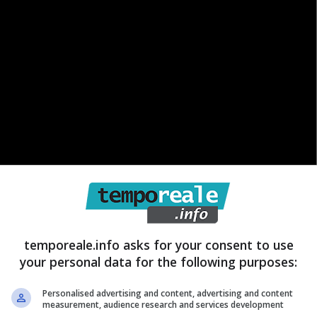
temporeale.info asks for your consent to use
your personal data for the following purposes:
gna anche il ritorno a quelle care vecchie abitudini
riodo di ferie. Abitudini che, spesso e volentieri,
Personalised advertising and content, advertising and content
measurement, audience research and services development
 spesso in grado di scandire le nostre settimane e di