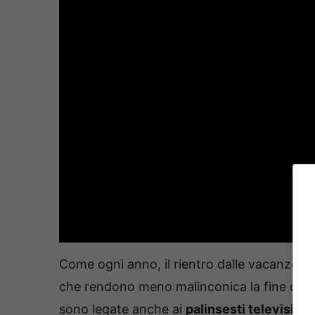
Come ogni anno, il rientro dalle vacanze se
che rendono meno malinconica la fine del pe
sono legate anche ai
palinsesti televisivi
,