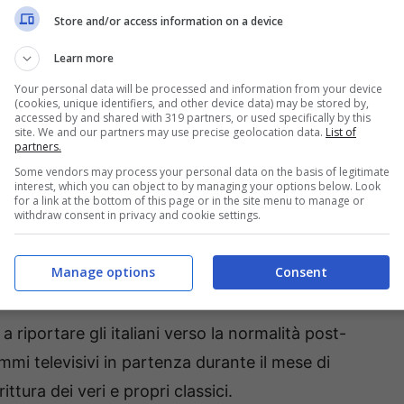
rativa e l’altra, in maniera meno pesante e
Store and/or access information on a device
Learn more
Your personal data will be processed and information from your device
 non solo le novità, i format in grado di accendere
(cookies, unique identifiers, and other device data) may be stored by,
accessed by and shared with 319 partners, or used specifically by this
, diventati con il tempo delle presenze fisse nelle
site. We and our partners may use precise geolocation data.
List of
partners.
 che da anni fa parte del palinsesto di Sky e che,
Some vendors may process your personal data on the basis of legitimate
interest, which you can object to by managing your options below. Look
e grande spettacolo
a tutti i propri fan.
for a link at the bottom of this page or in the site menu to manage or
withdraw consent in privacy and cookie settings.
o, grande novità per i fan di
Manage options
Consent
tire, spunta la data
a riportare gli italiani verso la normalità post-
mi televisivi in partenza durante il mese di
tura dei veri e propri classici.