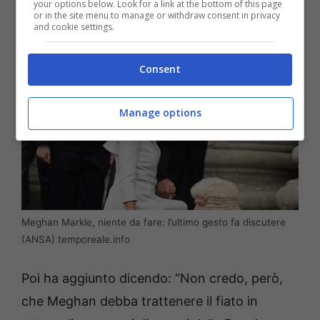
your options below. Look for a link at the bottom of this page
or in the site menu to manage or withdraw consent in privacy
and cookie settings.
Consent
Manage options
Meghan Markle, niente da fare: l’ultimo gesto fa discutere
(ANSA) temporeale.info
Poi ha aggiunto dicendo: “Non credo, però,
che Meghan debba trattenere il fiato in