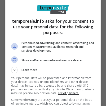
Rottura totale: niente
auguri dalla Royal Family
temporeale.info asks for your consent to
per Meghan Markle
use your personal data for the following
purposes:
La rottura tra la coppia e la Royal Family con
Personalised advertising and content, advertising and
Re Carlo e il Principe William sembra
content measurement, audience research and
services development
insanabile, i due membri senior sembrano
decisi a non perdonare mai Harry e Meghan.
Store and/or access information on a device
La Bond ha detto: “Per quel che vedo, Harry è
Learn more
ancora follemente innamorato di Meghan e
Your personal data will be processed and information from
probabilmente organizzerà una cena
your device (cookies, unique identifiers, and other device
data) may be stored by, accessed by and shared with 319
romantica o magari una festa in spiaggia con
partners, or used specifically by this site. We and our partners
may use precise geolocation data.
List of partners.
amici e tanti bambini per celebrare la loro
Some vendors may process your personal data on the basis
of legitimate interest, which you can object to by managing
felice vita familiare in California”.