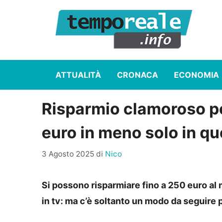
Vai
al
contenuto
ATTUALITÀ
CRONACA
ECONOMIA
Risparmio clamoroso per
euro in meno solo in q
3 Agosto 2025
di
Nico
Si possono risparmiare fino a 250 euro al
in tv: ma c’è soltanto un modo da seguire 