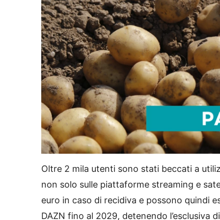
L
U
o
n
a
m
d
u
Oltre 2 mila utenti sono stati beccati a utili
e
t
d
e
:
non solo sulle piattaforme streaming e satel
4
7
.
6
euro in caso di recidiva e possono quindi esse
7
%
DAZN fino al 2029, detenendo l’esclusiva d