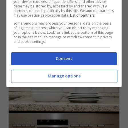
your device (cookies, unique identifiers, and other device
importante non avere una cattiva
data) may be stored by, accessed by and shared with 319
partners, or used specifically by this site. We and our partners
distribuzione della lavastoviglie,
ogni
may use precise geolocation data.
List of partners.
elemento deve andare dal cassetto giusto, i
Some vendors may process your personal data on the basis
of legitimate interest, which you can object to by managing
piatti nel cestello inferiore, i bicchieri in alto
your options below. Look for a link at the bottom of this page
or in the site menu to manage or withdraw consent in privacy
ed infin le posate con manico verso il basso.
and cookie settings.
E’ importante avere un giusto carico.
Consent
Manage options