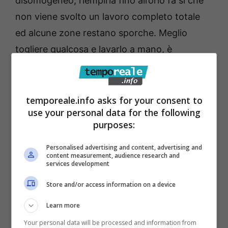
disomogeneo, riempirla fino all’orlo fa si che
non viene svolto un lavoro completo totale
ed alcune zone restano sporche. Meglio
togliere qualcosa e lavarlo a mano, è
consigliabile ciò.
Errori da evitare quando
temporeale.info asks for your consent to
use your personal data for the following
usi la lavastoviglie, alcuni
purposes:
sono davvero molto
Personalised advertising and content, advertising and
comuni
content measurement, audience research and
services development
Store and/or access information on a device
Per alcuni non è niente di particolare, ma in
realtà sono errori che possono danneggiare
Learn more
l’utilità e la macchina nello specifico.
E’
Your personal data will be processed and information from