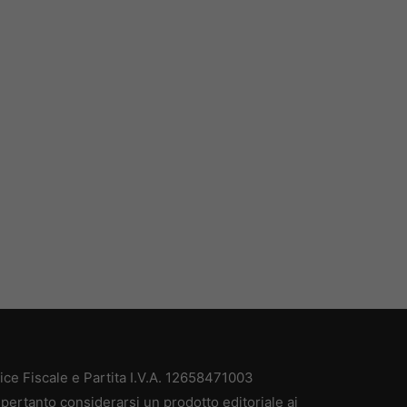
e Fiscale e Partita I.V.A. 12658471003
pertanto considerarsi un prodotto editoriale ai