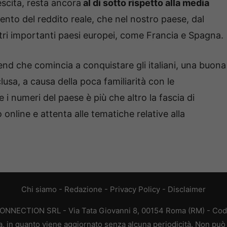
rescita, resta ancora
al di sotto rispetto alla media
ento del reddito reale, che nel nostro paese, dal
ltri importanti paesi europei, come Francia e Spagna.
end che comincia a conquistare gli italiani, una buona
usa, a causa della poca familiarità con le
 i numeri del paese è più che altro la fascia di
o online e attenta alle tematiche relative alla
Chi siamo
-
Redazione
-
Privacy Policy
-
Disclaimer
CONNECTION SRL - Via Tata Giovanni 8, 00154 Roma (RM) - Codic
a, in quanto viene aggiornato senza alcuna periodicità. Non può 