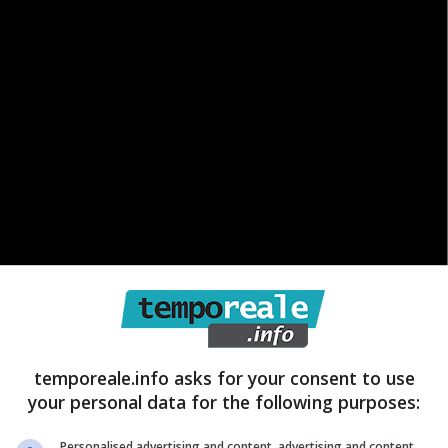
o’ per una crescente sensibilità a temi importanti
temporeale.info asks for your consent to use
your personal data for the following purposes:
dei prodotti di seconda mano anche in Italia sta
à, complici le difficoltà finanziarie che continuano a
Personalised advertising and content, advertising and content