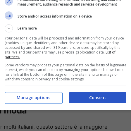
measurement, audience research and services development
ortante della popolazione, stretta nella morsa di
Store and/or access information on a device
Learn more
d Chance Impact Report
, realizzato dal Centro
Your personal data will be processed and information from your device
) e commissionato da un colosso come Amazon, il
(cookies, unique identifiers, and other device data) may be stored by,
accessed by and shared with 319 partners, or used specifically by this
odotti online è arrivato nel 2024 a
2,5 miliardi di
site. We and our partners may use precise geolocation data.
List of
partners.
escita nel 2025. Numeri che dicono molto, soprattutto
Some vendors may process your personal data on the basis of legitimate
interest, which you can object to by managing your options below. Look
ette in risalto cosa ci sia davvero dietro questo
for a link at the bottom of this page or in the site menu to manage or
withdraw consent in privacy and cookie settings.
resce il settore del “second
Manage options
Consent
di moda
 molti italiani, questo settore è la maggiore