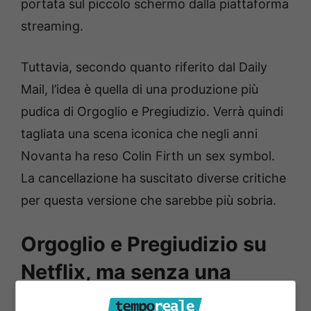
portata sul piccolo schermo dalla piattaforma
streaming.
Tuttavia, secondo quanto riferito dal Daily
Mail, l’idea è quella di una produzione più
pudica di Orgoglio e Pregiudizio. Verrà quindi
tagliata una scena iconica che negli anni
Novanta ha reso Colin Firth un sex symbol.
La cancellazione ha suscitato diverse critiche
per questa versione che sarebbe più sobria.
Orgoglio e Pregiudizio su
Netflix, ma senza una
scena iconica