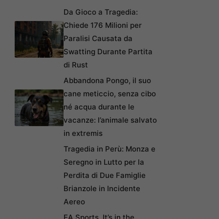
Da Gioco a Tragedia:
Chiede 176 Milioni per
Paralisi Causata da
Swatting Durante Partita
di Rust
Abbandona Pongo, il suo
cane meticcio, senza cibo
né acqua durante le
vacanze: l’animale salvato
in extremis
Tragedia in Perù: Monza e
Seregno in Lutto per la
Perdita di Due Famiglie
Brianzole in Incidente
Aereo
EA Sports, It’s in the