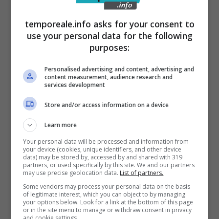
La volontà di Netflix è quella di proporre una
temporeale.info asks for your consent to
use your personal data for the following
commedia attenta alla rappresentazione dei
purposes:
personaggi, molto di più rispetto al passato.
Questo cosa vuol dire? Che Colin Firth nella
Personalised advertising and content, advertising and
content measurement, audience research and
miniserie degli anni Novanta, nei panni di Mr.
services development
Darcy, emerse da un lago con la camicia
Store and/or access information on a device
bagnata incollata al petto. E’ una scena
Learn more
iconica, che ha fatto sognare milioni di
Your personal data will be processed and information from
donne, ma che non è mai stata presente nel
your device (cookies, unique identifiers, and other device
data) may be stored by, accessed by and shared with 319
romanzo di Jane Austin.
partners, or used specifically by this site. We and our partners
may use precise geolocation data.
List of partners.
Some vendors may process your personal data on the basis
of legitimate interest, which you can object to by managing
your options below. Look for a link at the bottom of this page
or in the site menu to manage or withdraw consent in privacy
and cookie settings.