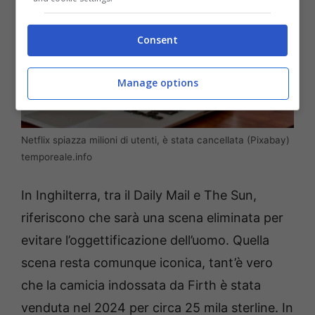
Consent
Manage options
Netflix spiazza milioni di utenti, è stata cancellata (Pixabay)
temporeale.info
In Inghilterra, tra il Daily Mail e The Sun,
riferiscono che sarà una scena eliminata per
evitare l’oggettificazione dell’uomo. Quella
scena resta comunque iconica, tant’è vero
che la camicia indossata da Firth è stata
venduta nel 2024 per circa 25 mila sterline. In