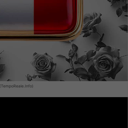
e (TempoReale.Info)