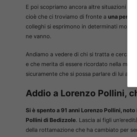
E poi scopriamo ancora altre situazioni mo
cioè che ci troviamo di fronte a
una persona
colleghi si esprimono in determinati modi f
ne vanno.
Andiamo a vedere di chi si tratta e cerchia
e che merita di essere ricordato nella mani
sicuramente che si possa parlare di lui anc
Addio a Lorenzo Pollini, c
Si è spento a 91 anni Lorenzo Pollini, not
Pollini di Bedizzole
. Lascia ai figli un’ered
della rottamazione che ha cambiato per semp