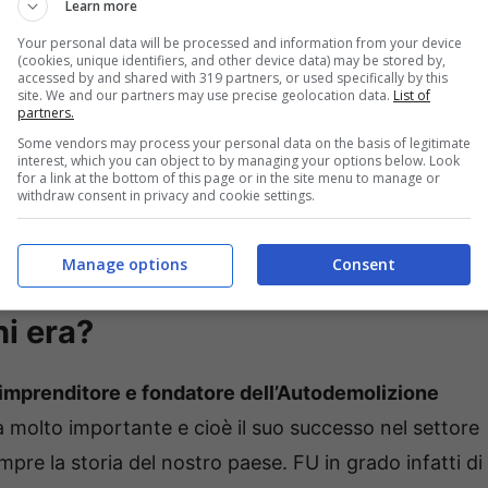
Learn more
lto interessanti se andiamo a fondo della questione e
Your personal data will be processed and information from your device
 straordinaria e piena di cuore.
Quando infatti i
(cookies, unique identifiers, and other device data) may be stored by,
accessed by and shared with 319 partners, or used specifically by this
anno capire la caratura morale delle persone che se
site. We and our partners may use precise geolocation data.
List of
partners.
Some vendors may process your personal data on the basis of legitimate
interest, which you can object to by managing your options below. Look
for a link at the bottom of this page or in the site menu to manage or
mo di capire qualcosa in più di un uomo straordinario
withdraw consent in privacy and cookie settings.
era migliore possibile. Questo perché merita
he dopo l’addio.
Manage options
Consent
hi era?
o imprenditore e fondatore dell’Autodemolizione
ità molto importante e cioè il suo successo nel settore
re la storia del nostro paese. FU in grado infatti di