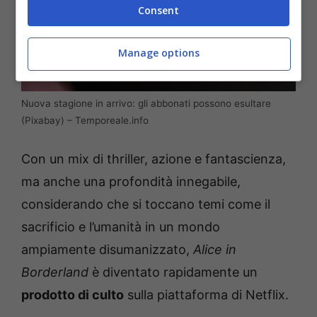
Consent
Manage options
Nuova stagione in arrivo: gli abbonati possono esultare
(Pixabay) – Temporeale.info
Con un mix di thriller, azione e fantascienza,
ma anche una profondità innegabile,
considerando che si toccano temi come il
sacrificio e l’umanità in un mondo
ampiamente disumanizzato,
Alice in
Borderland
è diventato rapidamente un
prodotto di culto
sulla piattaforma di Netflix.