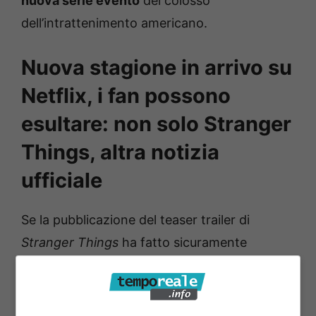
nuova serie evento
del colosso
dell’intrattenimento americano.
Nuova stagione in arrivo su
Netflix, i fan possono
esultare: non solo Stranger
Things, altra notizia
ufficiale
Se la pubblicazione del teaser trailer di
Stranger Things
ha fatto sicuramente
rumore, non è stata certo accolta più
tiepidamente l’ufficialità della terza stagione
di
Alice in Borderland
, l’
adattamento seriale