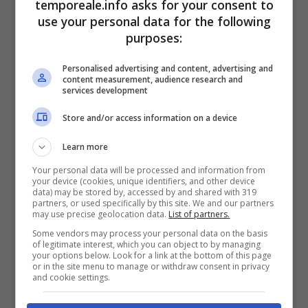
temporeale.info asks for your consent to
di uno dei manga più amati degli ultimi anni.
use your personal data for the following
purposes:
L’arrivo è previsto per il mese di settembre
Personalised advertising and content, advertising and
2025, anche se non si conosce ancora la
content measurement, audience research and
services development
data ufficiale di uscita. Quel che è certo è che
Store and/or access information on a device
uno degli elementi chiave della prossima
stagione sarà il
Joker
, come rivelato da un
Learn more
misterioso teaser visivo pubblicato insieme
Your personal data will be processed and information from
your device (cookies, unique identifiers, and other device
all’annuncio.
data) may be stored by, accessed by and shared with 319
partners, or used specifically by this site. We and our partners
may use precise geolocation data.
List of partners.
Some vendors may process your personal data on the basis
of legitimate interest, which you can object to by managing
your options below. Look for a link at the bottom of this page
or in the site menu to manage or withdraw consent in privacy
and cookie settings.