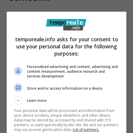
All’interno dei negozi,
troverete delle piante
da interno in offerta
, per dare subito un
tocco floreale alla vostra abitazione,
temporeale.info asks for your consent to
migliorare l’atmosfera dal punto di vista
use your personal data for the following
dell’impatto visivo e del profumo,
purposes:
assicurandovi anche un aiuto impagabile
Personalised advertising and content, advertising and
nell’assorbire umidità e aria viziata.
content measurement, audience research and
services development
Store and/or access information on a device
Learn more
Your personal data will be processed and information from
your device (cookies, unique identifiers, and other device
data) may be stored by, accessed by and shared with 319
partners, or used specifically by this site. We and our partners
may use precise geolocation data.
List of partners.