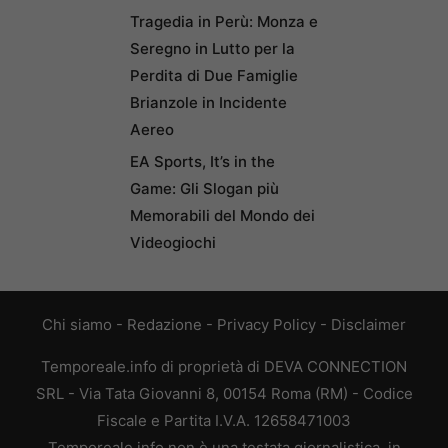
Tragedia in Perù: Monza e
Seregno in Lutto per la
Perdita di Due Famiglie
Brianzole in Incidente
Aereo
EA Sports, It’s in the
Game: Gli Slogan più
Memorabili del Mondo dei
Videogiochi
Chi siamo
-
Redazione
-
Privacy Policy
-
Disclaimer
Temporeale.info di proprietà di DEVA CONNECTION
SRL - Via Tata Giovanni 8, 00154 Roma (RM) - Codice
Fiscale e Partita I.V.A. 12658471003
Temporeale.info non è una testata giornalistica, in