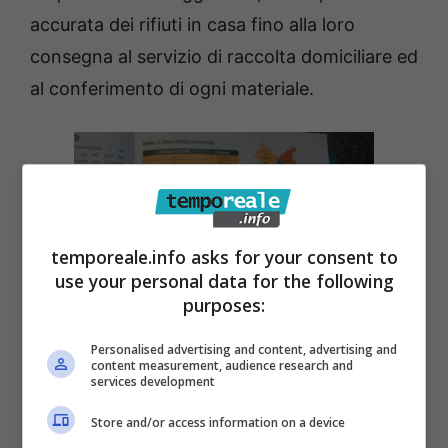
accurata dei rifiuti in casa fino alla loro
consegna al servizio di raccolta domiciliare ed
al conferimento di ogni materiale.
temporeale.info asks for your consent to
use your personal data for the following
purposes:
Personalised advertising and content, advertising and
content measurement, audience research and
Il denominatore comune è la responsabilità di
services development
tutti e di cittadini in prima degli altri che ci ha
Store and/or access information on a device
permesso in un solo anno di raccolta