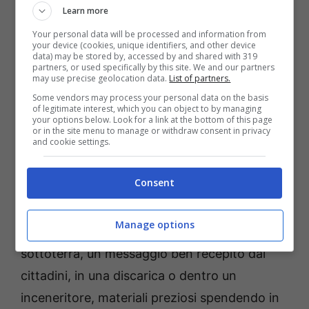
Learn more
differenziata di sfiorare quella percentuale del
Your personal data will be processed and information from
65% necessarie per ricevere il premio di
your device (cookies, unique identifiers, and other device
data) may be stored by, accessed by and shared with 319
Comune Riciclone. Un obiettivo alla portata di
partners, or used specifically by this site. We and our partners
may use precise geolocation data.
List of partners.
mano che raggiungeremo e supereremo già il
Some vendors may process your personal data on the basis
prossimo anno grazie ad una comunità, la
of legitimate interest, which you can object to by managing
your options below. Look for a link at the bottom of this page
nostra, che sta dimostrando a tutto il paese,
or in the site menu to manage or withdraw consent in privacy
and cookie settings.
con modestia e senso civico, che obiettivi
apparentemente irraggiungibili sono invece
Consent
alla portata di tutti.
Manage options
Non ci possiamo più permettere di buttare
sottoterra, un messaggio ben recepito dai
cittadini, in una discarica o dentro un
inceneritore, materiali preziosi spendendo in