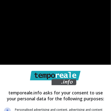
temporeale.info asks for your consent to use
nel settore dei trasporti che coinvolgeranno varie
your personal data for the following purposes:
stato pubblicato nell’apposita sezione del sito del
e sulla quale sono riportate, dettagliatamente, i giorni
Personalised advertising and content, advertising and content