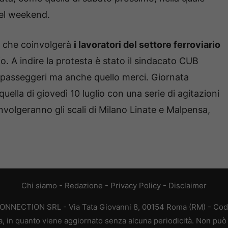
del weekend.
o che coinvolgerà
i lavoratori del settore ferroviario
glio. A indire la protesta è stato il sindacato CUB
re passeggeri ma anche quello merci. Giornata
 quella di giovedì 10 luglio con una serie di agitazioni
oinvolgeranno gli scali di Milano Linate e Malpensa,
Chi siamo
-
Redazione
-
Privacy Policy
-
Disclaimer
CONNECTION SRL - Via Tata Giovanni 8, 00154 Roma (RM) - Codic
a, in quanto viene aggiornato senza alcuna periodicità. Non può 