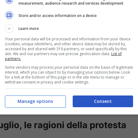
measurement, audience research and services development
previste. La prima del lungo elenco è prevista tra poche
Store and/or access information on a device
 a incrociare le braccia saranno
i dipendenti
gna Trasporti che gestisce i collegamenti bus,
Learn more
Your personal data will be processed and information from your device
(cookies, unique identifiers, and other device data) may be stored by,
accessed by and shared with 319 partners, or used specifically by this
site. We and our partners may use precise geolocation data.
List of
L’altro c’è stato lo scorso 3 giugno con un’adesione
partners.
iornata di sciopero è stata indetta dal sindacato
Some vendors may process your personal data on the basis of legitimate
interest, which you can object to by managing your options below. Look
i 24 ore
con fasce di garanzie per gli autobus dalle 6
for a link at the bottom of this page or in the site menu to manage or
withdraw consent in privacy and cookie settings.
 treni dalle 5.44 alle 8.44 e dalle 12.45 alle 15.44. Per
asce di garanzia sono tra le 6 e le 8.59 e le 12.45 e le
Manage options
Consent
lio, le ragioni della protesta