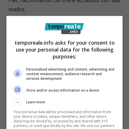
Fair, raccontando ciò che è accaduto con sua
madre.
Carlo Conti e la rivelazione
della showgirl che lascia
temporeale.info asks for your consent to
amareggiati
use your personal data for the following
purposes:
Valeria Marini sta vivendo momenti difficili e
Personalised advertising and content, advertising and
content measurement, audience research and
nel corso dell’intervista ha parlato delle
services development
difficoltà di sua madre, un’anziana signora di
Store and/or access information on a device
87 anni. La donna ha subito
una truffa
legata
Learn more
ai Bitcoin di circa 350 mila euro tra il 2018 e il
Your personal data will be processed and information from
2019 e da quel momento non si è più ripresa
your device (cookies, unique identifiers, and other device
data) may be stored by, accessed by and shared with 319
psicologicamente. Valeria ha parlato cosi
partners, or used specifically by this site. We and our partners