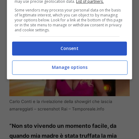
may use precise geolocation data.
List of partners.
durante l’intervista raccontando il suo dolore:
Some vendors may process your personal data on the basis
of legitimate interest, which you can object to by managing
your options below. Look for a link at the bottom of this page
or in the site menu to manage or withdraw consent in privacy
and cookie settings.
Consent
Manage options
Carlo Conti e la rivelazione della showgirl che lascia
amareggiati – screenshot Rai – Temporeale.info
“Non sto vivendo un momento facile, da
quando mia madre è stata truffata la mia