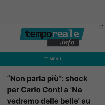
Vai
al
contenuto
MENU
“Non parla più”: shock
per Carlo Conti a ‘Ne
vedremo delle belle’ su