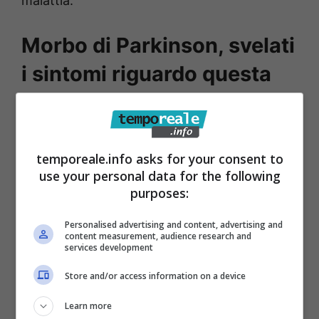
malattia.
Morbo di Parkinson, svelati
i sintomi riguardo questa
terribile malattia
Non è facile riconoscere i primi segnali di una
temporeale.info asks for your consent to
malattia come il morbo di Parkinson e ci sono
use your personal data for the following
sintomi che si manifestano come il tremore, o
purposes:
meglio in molti lo pensano, ma in realtà non è
Personalised advertising and content, advertising and
presente in tutti i pazienti (a dire il vero quasi
content measurement, audience research and
services development
nella maggior parte) e non rappresenta il
Store and/or access information on a device
disturbo più invalidante ai danni di una
persona.
Learn more