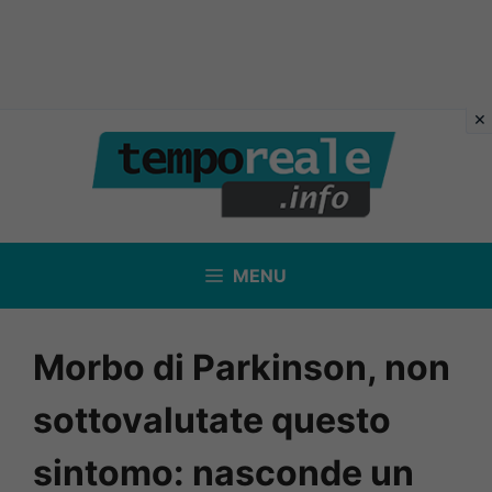
Vai
al
contenuto
MENU
Morbo di Parkinson, non
sottovalutate questo
sintomo: nasconde un