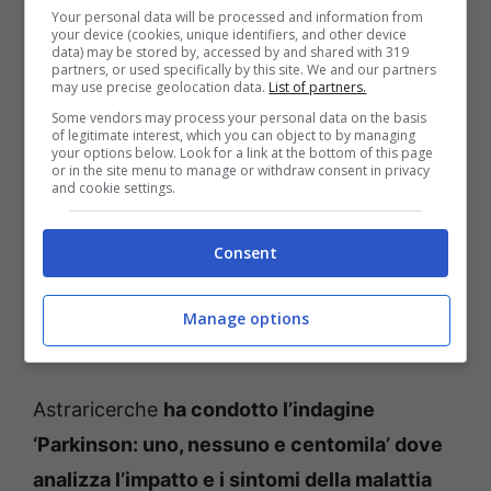
Your personal data will be processed and information from
your device (cookies, unique identifiers, and other device
data) may be stored by, accessed by and shared with 319
partners, or used specifically by this site. We and our partners
may use precise geolocation data.
List of partners.
Some vendors may process your personal data on the basis
of legitimate interest, which you can object to by managing
your options below. Look for a link at the bottom of this page
or in the site menu to manage or withdraw consent in privacy
and cookie settings.
Consent
Manage options
Morbo di Parkinson, non sottovalutate questo sintomo:
nasconde un pericolo – Pixabay – Temporeale.info
Astraricerche
ha condotto l’indagine
‘Parkinson: uno, nessuno e centomila’ dove
analizza l’impatto e i sintomi della malattia