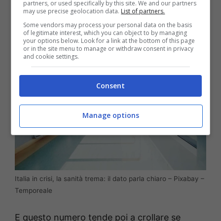
partners, or used specifically by this site. We and our partners
paese.
may use precise geolocation data.
List of partners.
Some vendors may process your personal data on the basis
of legitimate interest, which you can object to by managing
your options below. Look for a link at the bottom of this page
or in the site menu to manage or withdraw consent in privacy
and cookie settings.
Consent
Manage options
Italia in crisi, la sanità trema: il dato parla chiaro – Pixabay –
Temporeale
E questo numero tende poi a crollare se