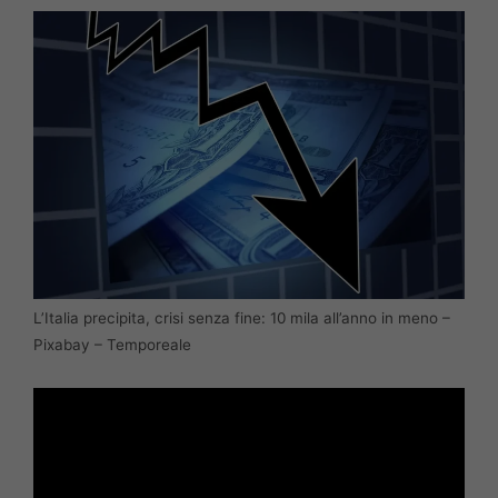
L’Italia precipita, crisi senza fine: 10 mila all’anno in meno –
Pixabay – Temporeale