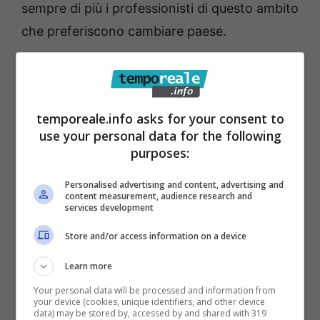
sempre di più i professionisti di questo ambito
che preferiscono cambiare paese.
Italia in crisi, la sanità
trema: il dato parla chiaro
temporeale.info asks for your consent to
use your personal data for the following
Nel 2022 – come riporta il Ministero della
purposes:
Salute – vi era la media di 6.5 infermieri ogni
Personalised advertising and content, advertising and
1000 abitanti, già era un numero abbastanza
content measurement, audience research and
services development
minimo, specialmente visto la poca
uguaglianza nel paese, ma ora i dati parlano
Store and/or access information on a device
di una media in questo momento di 5.01
Learn more
infermieri ogni 1000 abitanti, un numero
Your personal data will be processed and information from
your device (cookies, unique identifiers, and other device
davvero misero per sostenere l’intero
data) may be stored by, accessed by and shared with 319