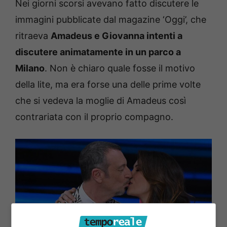
Nei giorni scorsi avevano fatto discutere le
immagini pubblicate dal magazine ‘Oggi’, che
ritraeva
Amadeus e Giovanna intenti a
discutere animatamente in un parco a
Milano
. Non è chiaro quale fosse il motivo
della lite, ma era forse una delle prime volte
che si vedeva la moglie di Amadeus così
contrariata con il proprio compagno.