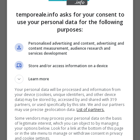
temporeale.info asks for your consent to
use your personal data for the following
purposes:
Amadeus e Giovanna Civitillo fanno pace dopo il litigio:
l’indizio sui social è chiarissimo – Temporeale.info (fonte: ©
Personalised advertising and content, advertising and
ANSA)
content measurement, audience research and
services development
Tutto rientrato, comunque, a quanto pare, e
Store and/or access information on a device
da derubricare come una semplice
Learn more
discussione, anche accesa, di quelle che
Your personal data will be processed and information from
possono capitare anche nelle migliori coppie.
your device (cookies, unique identifiers, and other device
data) may be stored by, accessed by and shared with 319
La pace è stata suggellata con uno degli
partners, or used specifically by this site. We and our partners
may use precise geolocation data.
List of partners.
ultimi post su Instagram
. Immagine che non
Some vendors may process your personal data on the basis
lascia dubbi, con Amadeus e Giovanna a
of legitimate interest, which you can object to by managing
your options below. Look for a link at the bottom of this page
baciarsi teneramente davanti all’obiettivo.
or in the site menu to manage or withdraw consent in privacy
and cookie settings.