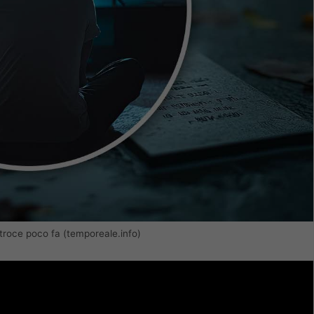
 atroce poco fa (temporeale.info)