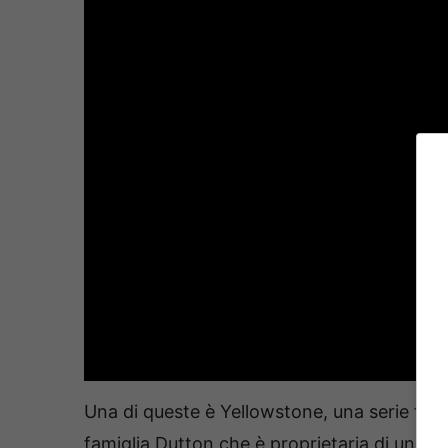
Una di queste è Yellowstone, una serie tv 
famiglia Dutton che è proprietaria di un ra