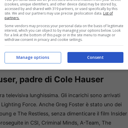
(cookies, unique identifiers, and other device data) may be stored by,
episodi. Purtroppo per il mondo della televisione, un
accessed by and shared with 319 partners, or used specifically by this
site. We and our partners may use precise geolocation data.
List of
partners.
Some vendors may process your personal data on the basis of legitimate
interest, which you can object to by managing your options below. Look
 Cole Hauser di Yellowstone e caratteristica. Ha avuto
for a link at the bottom of this page or in the site menu to manage or
withdraw consent in privacy and cookie settings.
 azione degli ultimi anni. Ha iniziato la carriera negli
on, Baretta ed Emergency! Mentre ha avuto dei ruoli
Manage options
Consent
 A Soldier’s Story con Denzel Washinghton.
user, padre di Cole Hauser
a televisiva lunghissima. Gli incarichi sono arrivati
, Lighting Force. Anche Greg Foster è stato uno dei
Young e The Restless, senza dimenticare il film Insider
proseguite in CSI, Criminal Minds, A-Team, The