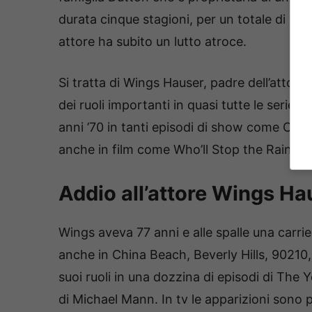
durata cinque stagioni, per un totale di 53 
attore ha subito un lutto atroce.
Si tratta di Wings Hauser, padre dell’attore
dei ruoli importanti in quasi tutte le serie di
anni ’70 in tanti episodi di show come Can
anche in film come Who’ll Stop the Rain? e
Addio all’attore Wings Ha
Wings aveva 77 anni e alle spalle una carrier
anche in China Beach, Beverly Hills, 90210
suoi ruoli in una dozzina di episodi di The 
di Michael Mann. In tv le apparizioni sono 