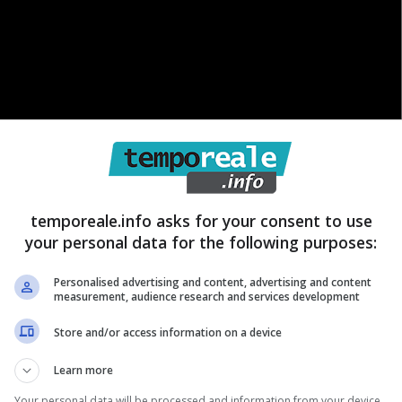
temporeale.info asks for your consent to use
your personal data for the following purposes:
Personalised advertising and content, advertising and content
measurement, audience research and services development
Store and/or access information on a device
drammatica e western, che segue le vicende della
Learn more
nch nel Montana. Si è conclusa l’anno scorso ed è
Your personal data will be processed and information from your device