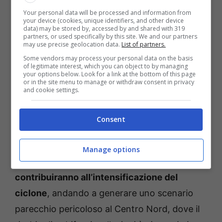
Your personal data will be processed and information from
your device (cookies, unique identifiers, and other device
data) may be stored by, accessed by and shared with 319
partners, or used specifically by this site. We and our partners
may use precise geolocation data.
List of partners.
Some vendors may process your personal data on the basis
of legitimate interest, which you can object to by managing
your options below. Look for a link at the bottom of this page
or in the site menu to manage or withdraw consent in privacy
and cookie settings.
Meteo, burrasca in arrivo sull’Italia: il punto della situazione
(Foto Ansa) – Temporeale.info
Consent
Le temperature dovrebbero salire
leggermente, ma occhio a tirare un sospiro di
Manage options
sollievo. Perché p
roprio
i venti miti e umidi
contribuiranno all’intensificazione del
ciclone
, andando a generare uno scenario
parecchio pericoloso al Centro Nord, dove il