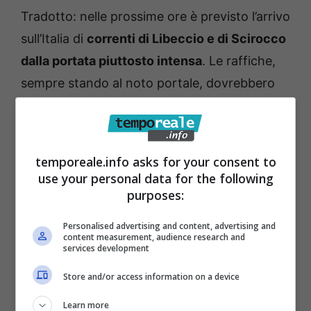
Tradotto: nelle prossime ore è previsto l’arrivo
sull’Italia di
correnti di Libeccio e di Scirocco
dalla portata piuttosto intensa
. Le raffiche,
sempre stando al noto portale, dovrebbero
toccare
velocità superiori ai 100 km/h
. In
questo contesto, sono particolarmente
attenzionate la Sicilia, la Sardegna e buona
temporeale.info asks for your consent to
parte del settore adriatico, ma la
“burrasca di
use your personal data for the following
purposes:
vento si estenderà rapidamente a tutte le
regioni tirreniche e alla Liguria”
.
Personalised advertising and content, advertising and
content measurement, audience research and
services development
Store and/or access information on a device
Learn more