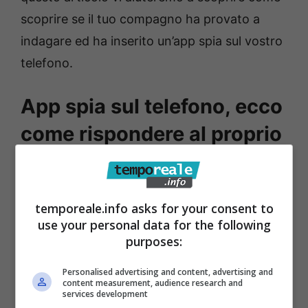
scoprire se il tuo compagno ha provato a
indagare ed ha inserito un’app spia sul vostro
telefono.
App spia sul telefono, ecco
come rispondere al proprio
partner
E’ sempre più comune la parola stalkerware,
temporeale.info asks for your consent to
ovvero l’utilizzo di strumenti digitali per
use your personal data for the following
purposes:
controllare il telefono del proprio compagno
o compagna e in generale Silvia Lazzaris ne
Personalised advertising and content, advertising and
content measurement, audience research and
ha parlato durante un documentario a
services development