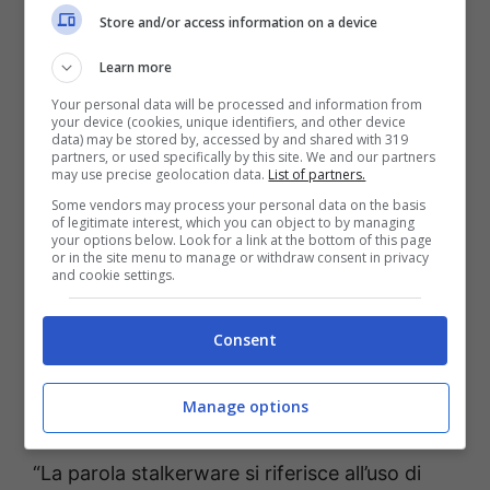
riguardo:
Store and/or access information on a device
Learn more
Your personal data will be processed and information from
your device (cookies, unique identifiers, and other device
data) may be stored by, accessed by and shared with 319
partners, or used specifically by this site. We and our partners
may use precise geolocation data.
List of partners.
Some vendors may process your personal data on the basis
of legitimate interest, which you can object to by managing
your options below. Look for a link at the bottom of this page
or in the site menu to manage or withdraw consent in privacy
and cookie settings.
Consent
App spia sul telefono, ecco come rispondere al proprio
Manage options
partner – Temporeale
“La parola stalkerware si riferisce all’uso di