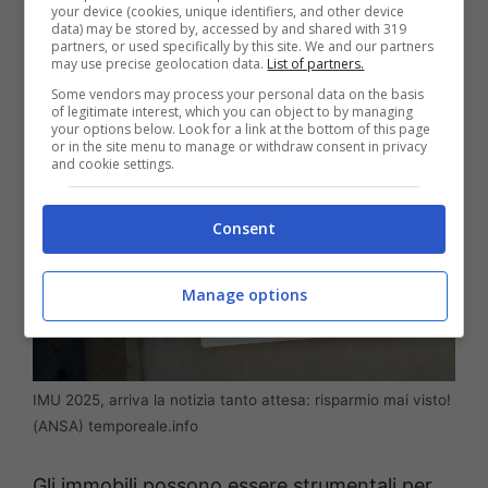
your device (cookies, unique identifiers, and other device
professione da chi le possiede.
data) may be stored by, accessed by and shared with 319
partners, or used specifically by this site. We and our partners
may use precise geolocation data.
List of partners.
Some vendors may process your personal data on the basis
of legitimate interest, which you can object to by managing
your options below. Look for a link at the bottom of this page
or in the site menu to manage or withdraw consent in privacy
and cookie settings.
Consent
Manage options
IMU 2025, arriva la notizia tanto attesa: risparmio mai visto!
(ANSA) temporeale.info
Gli immobili possono essere strumentali per