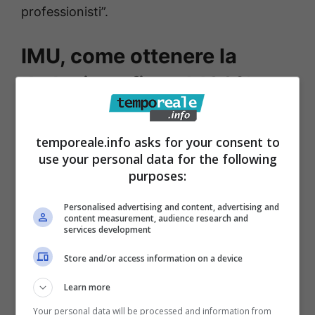
professionisti”.
IMU, come ottenere la
deduzione fino al 100%
Per ottenere la deduzione fino al 100%
temporeale.info asks for your consent to
dell’IMU versata, bisogna dimostrare la
use your personal data for the following
strumentalità e connessione tra l’immobile e
purposes:
l’attività. Per le società si fa riferimento all’art.
Personalised advertising and content, advertising and
65 del Tuir: i beni per essere considerati
content measurement, audience research and
services development
strumentali devono essere anche indicati
nell’inventario. Mentre per i professionisti
Store and/or access information on a device
sono considerati strumentali quegli immobili
Learn more
usati solo per l’esercizio dell’arte o
Your personal data will be processed and information from