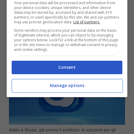
Your personal data will be processed and information from
strumento che, già nella sua versione
your device (cookies, unique identifiers, and other device
data) may be stored by, accessed by and shared with 319
gratuita, mette a disposizione degli utenti
partners, or used specifically by this site. We and our partners
may use precise geolocation data.
List of partners.
tutte le funzionalità utilizzate
Some vendors may process your personal data on the basis
precedentemente su Skype.
of legitimate interest, which you can object to by managing
your options below. Look for a link at the bottom of this page
or in the site menu to manage or withdraw consent in privacy
and cookie settings.
Consent
Manage options
Addio a Skype, già pronto il sostituto: le soluzioni per gli