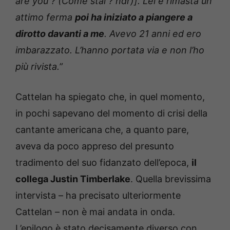
are you ? (Come stai ? ndr)]. Lei è rimasta un
attimo ferma
poi ha iniziato a piangere a
dirotto davanti a me
. Avevo 21 anni ed ero
imbarazzato. L’hanno portata via e non l’ho
più rivista.”
Cattelan ha spiegato che, in quel momento,
in pochi sapevano del momento di crisi della
cantante americana che, a quanto pare,
aveva da poco appreso del presunto
tradimento del suo fidanzato dell’epoca,
il
collega Justin Timberlake
. Quella brevissima
intervista – ha precisato ulteriormente
Cattelan – non è mai andata in onda.
L’epilogo è stato decisamente diverso con