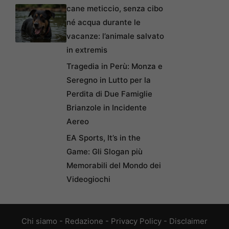
cane meticcio, senza cibo
né acqua durante le
vacanze: l’animale salvato
in extremis
Tragedia in Perù: Monza e
Seregno in Lutto per la
Perdita di Due Famiglie
Brianzole in Incidente
Aereo
EA Sports, It’s in the
Game: Gli Slogan più
Memorabili del Mondo dei
Videogiochi
Chi siamo
-
Redazione
-
Privacy Policy
-
Disclaimer