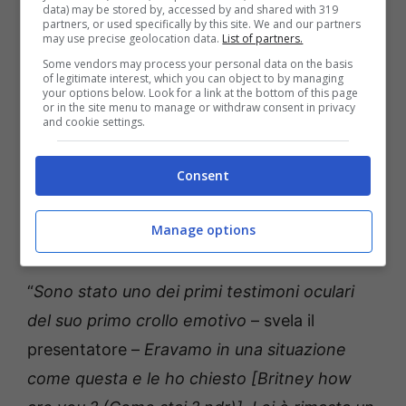
data) may be stored by, accessed by and shared with 319
partners, or used specifically by this site. We and our partners
may use precise geolocation data.
List of partners.
Some vendors may process your personal data on the basis
of legitimate interest, which you can object to by managing
your options below. Look for a link at the bottom of this page
or in the site menu to manage or withdraw consent in privacy
and cookie settings.
Consent
Il retroscena di Alessandro Cattelan: ecco cosa è successo
Manage options
con la cantante – temporeale.info (Foto Ansa)
“
Sono stato uno dei primi testimoni oculari
del suo primo crollo emotivo
– svela il
presentatore –
Eravamo in una situazione
come questa e le ho chiesto [Britney how