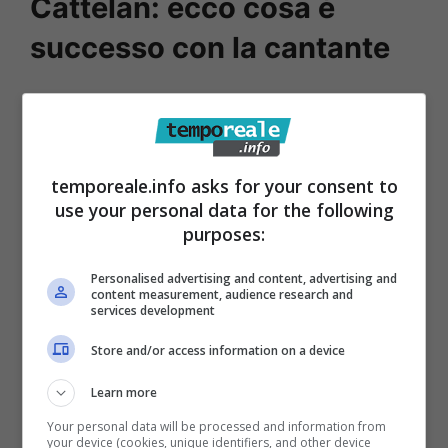
Cattelan: ecco cosa è
successo con la cantante
A Tavolo Parcheggio, Cattelan ha rivelato di
essere stato uno dei primi testimoni della
profonda crisi personale in cui era incappata
temporeale.info asks for your consent to
Britney Spears
. Cattelan avrebbe dovuto
use your personal data for the following
intervistarla in occasione dell’uscita del suo
purposes:
film Crossroads nel 2002. Intervista che non
Personalised advertising and content, advertising and
c’è stata a causa di una reazione inaspettata
content measurement, audience research and
services development
della Spears a una domanda posta da
Store and/or access information on a device
Cattelan.
Learn more
Your personal data will be processed and information from
your device (cookies, unique identifiers, and other device