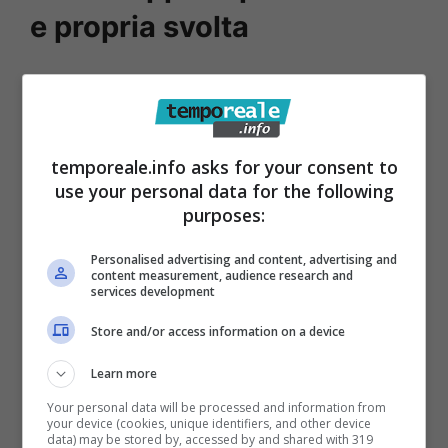
e propria svolta
L’implementazione dell’app ha portato una
gradita novità già da diverso tempo a questa
parte, con la possibilità di
tenerla aperta sul
temporeale.info asks for your consent to
proprio PC tramite Whatsapp Web
. In questo
use your personal data for the following
modo, i messaggi possono essere gestiti
purposes:
direttamente dal computer mentre si lavora,
Personalised advertising and content, advertising and
in una delle finestre del browser, dando
content measurement, audience research and
services development
ulteriore rapidità per la lettura e le risposte ai
Store and/or access information on a device
messaggi stessi se siete impegnati in altre
attività di lavoro e non solo. Con una
Learn more
comodità eccezionale soprattutto per quanto
Your personal data will be processed and information from
your device (cookies, unique identifiers, and other device
concerne
l’invio dei file direttamente dal PC
data) may be stored by, accessed by and shared with 319