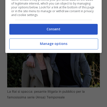
of legitimate interest, which you can object to by managing
ha subito tagliato corto con un chiaro “Me ne
your options below. Look for a link at the bottom of this page
or in the site menu to manage or withdraw consent in privacy
sono dimenticata”.
and cookie settings.
Consent
Manage options
La Rai si spacca: pesante litigata in pubblico per la
famosissima serie (Ansa) Temporeale