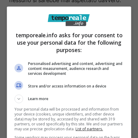
nessuno si sarebbe mai aspettato davvero.
Lite in casa Rai, l’attrice
spiazza tutti
temporeale.info asks for your consent to
use your personal data for the following
Tutto è avvenuto a causa delle parole di
purposes:
Vanessa Scalera. L’attrice in maniera pubblica
Personalised advertising and content, advertising and
ha ringraziato il regista Francesco Amato,
content measurement, audience research and
services development
tutto il cast artistico e quello tecnico, i
Store and/or access information on a device
produttori di Rai Fiction e di IBC Movie, gli
sceneggiatori e poi il pubblico. Tra la stampa
Learn more
cosi hanno notato che Vanessa si è
Your personal data will be processed and information from
your device (cookies, unique identifiers, and other device
dimenticata l’autrice dei libri della serie
data) may be stored by, accessed by and shared with 319
partners, or used specifically by this site. We and our partners
Mariolina Venezia ed in molti si sono chiesti
may use precise geolocation data.
List of partners.
se fosse una scelta voluta o meno e l’attrice
Some vendors may process your personal data on the basis