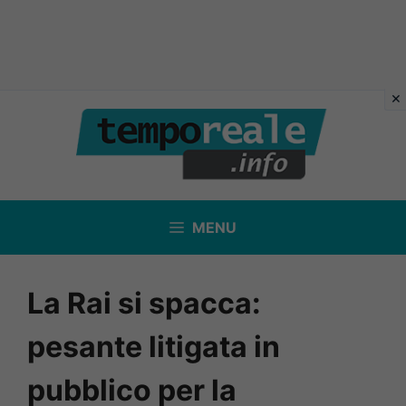
Vai
al
contenuto
MENU
La Rai si spacca:
pesante litigata in
pubblico per la