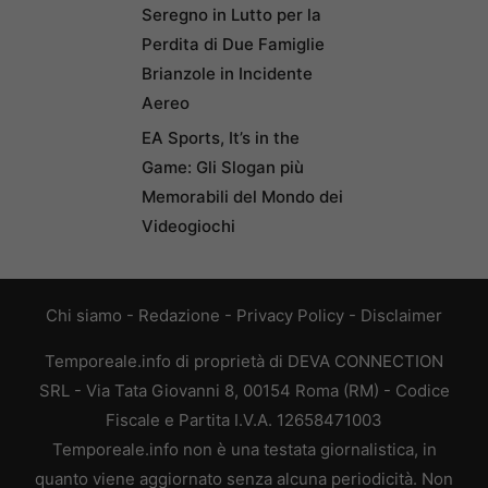
Seregno in Lutto per la
Perdita di Due Famiglie
Brianzole in Incidente
Aereo
EA Sports, It’s in the
Game: Gli Slogan più
Memorabili del Mondo dei
Videogiochi
Chi siamo
-
Redazione
-
Privacy Policy
-
Disclaimer
Temporeale.info di proprietà di DEVA CONNECTION
SRL - Via Tata Giovanni 8, 00154 Roma (RM) - Codice
Fiscale e Partita I.V.A. 12658471003
Temporeale.info non è una testata giornalistica, in
quanto viene aggiornato senza alcuna periodicità. Non