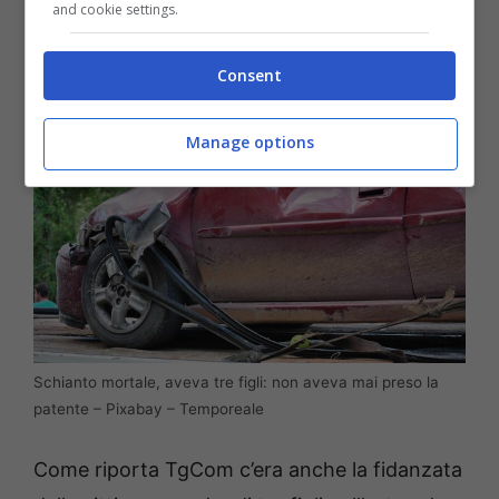
and cookie settings.
anche la sua compagna.
Consent
Manage options
Schianto mortale, aveva tre figli: non aveva mai preso la
patente – Pixabay – Temporeale
Come riporta TgCom c’era anche la fidanzata