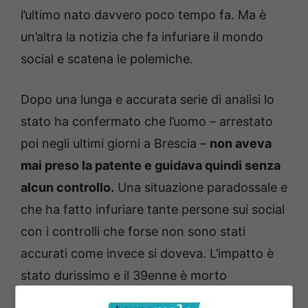
l’ultimo nato davvero poco tempo fa. Ma è
un’altra la notizia che fa infuriare il mondo
social e scatena le polemiche.
Dopo una lunga e accurata serie di analisi lo
stato ha confermato che l’uomo – arrestato
poi negli ultimi giorni a Brescia –
non aveva
mai preso la patente e guidava quindi senza
alcun controllo.
Una situazione paradossale e
che ha fatto infuriare tante persone sui social
con i controlli che forse non sono stati
accurati come invece si doveva. L’impatto è
stato durissimo e il 39enne è morto
praticamente sul colpo, inutile l’intervento dei