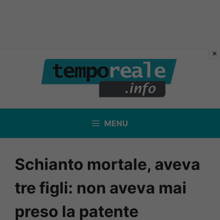
Vai
al
contenuto
MENU
Schianto mortale, aveva
tre figli: non aveva mai
preso la patente