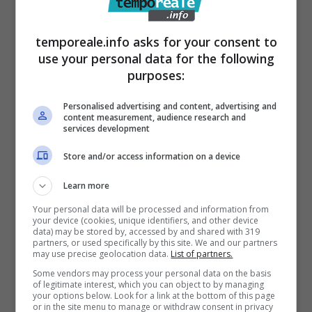
sanitari.
temporeale.info asks for your consent to
Schianto mortale, era in
use your personal data for the following
purposes:
condizioni davvero
pessime
Personalised advertising and content, advertising and
content measurement, audience research and
services development
L’ennesimo incidente mortale degli ultimi
Store and/or access information on a device
giorni e fa rabbia per tanti motivi con l’uomo –
Learn more
ora in stato di detenzione – che era sotto
Your personal data will be processed and information from
forte effetto di cocaina e che ha visto l’uomo
your device (cookies, unique identifiers, and other device
data) may be stored by, accessed by and shared with 319
effettuare un sorpasso improvviso e che ha
partners, or used specifically by this site. We and our partners
may use precise geolocation data.
List of partners.
lasciato tutti senza parole. Un incidente
Some vendors may process your personal data on the basis
mortale e che non è finita qui visto che
of legitimate interest, which you can object to by managing
your options below. Look for a link at the bottom of this page
nell’auto l’uomo venuto a mancare aveva
or in the site menu to manage or withdraw consent in privacy