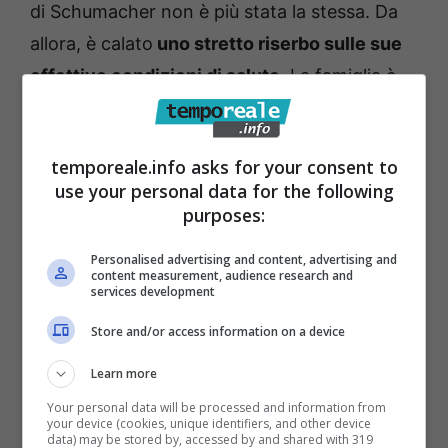
di Schumacher non è più stata la stessa. Da
allora, è calato
uno stretto riserbo sulle sue
effettive condizioni di salute
. La famiglia è
attorno a lui e lo cura amorevolmente, mentre
tifosi e appassionati di motori non fanno mai
temporeale.info asks for your consent to
mancare
messaggi di sostegno e
use your personal data for the following
incoraggiamento sui social
e non solo,
purposes:
portando avanti il ricordo di uno sportivo e
Personalised advertising and content, advertising and
un pilota straordinario. Ognuna delle notizie
content measurement, audience research and
services development
che riguardano Schumi da vicino
fa sempre
sobbalzare il cuore
.
Store and/or access information on a device
Learn more
Michael Schumacher,
Your personal data will be processed and information from
your device (cookies, unique identifiers, and other device
battuta all’asta la Benetton
data) may be stored by, accessed by and shared with 319