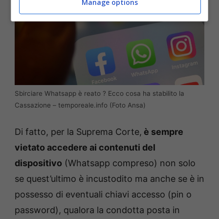
Manage options
Sbirciare Whatsapp è reato ? Ecco cosa ha stabilito la
Cassazione – temporeale.info (Foto Ansa)
Di fatto, per la Suprema Corte,
è sempre
vietato accedere ai contenuti del
dispositivo
(Whatsapp compreso) non solo
se quest’ultimo è incustodito ma anche se è in
possesso di eventuali chiavi accesso (pin o
password), qualora la condotta posta in