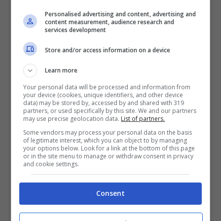
dell’apertura della app.
Personalised advertising and content, advertising and
content measurement, audience research and
services development
La Cassazione ha rigettato il ricorso,
stabilendo che l’accesso illecito al telefono
Store and/or access information on a device
altrui si configura non solo con l’effettiva
Learn more
violazione di misure di sicurezza informatica
Your personal data will be processed and information from
your device (cookies, unique identifiers, and other device
ma anche quando l’ingresso nel sistema
data) may be stored by, accessed by and shared with 319
partners, or used specifically by this site. We and our partners
avviene con la piena consapevolezza
may use precise geolocation data.
List of partners.
dell’illiceità della condotta
e contro la
Some vendors may process your personal data on the basis
of legitimate interest, which you can object to by managing
volontà del proprietario.
your options below. Look for a link at the bottom of this page
or in the site menu to manage or withdraw consent in privacy
and cookie settings.
Consent