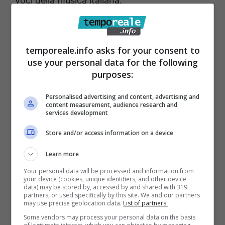
voci della musica italiana.
Sanremo, Annalisa e
Giorgia strafavorite per la
temporeale.info asks for your consent to
use your personal data for the following
vittorie della serata cover
purposes:
Personalised advertising and content, advertising and
Le quote Sisal parlano chiaro, la coppia
content measurement, audience research and
services development
formata da Annalisa e Giorgia è strafavorita
per la vittoria finale e infatti vengono date a
Store and/or access information on a device
1.85. Una quota molto bassa per chi s’intende
Learn more
di scommesse, e la curiosità è che le seconde
Your personal data will be processed and information from
your device (cookies, unique identifiers, and other device
coppie favorite, ovvero quella formate da
data) may be stored by, accessed by and shared with 319
partners, or used specifically by this site. We and our partners
Massimo Ranieri con Neri Per Caso, da Fedez
may use precise geolocation data.
List of partners.
con Marco Masini, da The Kolors con Sal Da
Some vendors may process your personal data on the basis