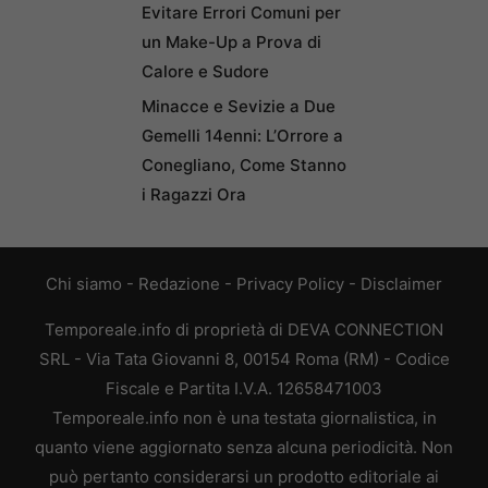
Evitare Errori Comuni per
un Make-Up a Prova di
Calore e Sudore
Minacce e Sevizie a Due
Gemelli 14enni: L’Orrore a
Conegliano, Come Stanno
i Ragazzi Ora
Chi siamo
-
Redazione
-
Privacy Policy
-
Disclaimer
Temporeale.info di proprietà di DEVA CONNECTION
SRL - Via Tata Giovanni 8, 00154 Roma (RM) - Codice
Fiscale e Partita I.V.A. 12658471003
Temporeale.info non è una testata giornalistica, in
quanto viene aggiornato senza alcuna periodicità. Non
può pertanto considerarsi un prodotto editoriale ai