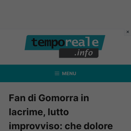
Vai
al
contenuto
MENU
Fan di Gomorra in
lacrime, lutto
improvviso: che dolore