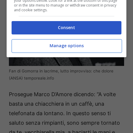
your options below. Look for a link at the bottom of this page
or in the site menu to manage or withdraw consent in privacy
and cookie settings.
Consent
Manage options
Fan di Gomorra in lacrime, lutto improvviso: che dolore
(ANSA) temporeale.info
Prosegue Marco D’Amore dicendo: “A volte
basta una chiacchiera in un caffè, una
telefonata da lontano. In questo senso ti
saluto senza rimpianti, sono sempre tornato
da te, vecchiarella mia, a baciarti le mani e