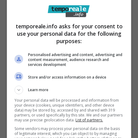
Per Marco D’Amore, però, sono momenti
molto difficili da affrontare, perché è venuta
temporeale.info asks for your consent to
use your personal data for the following
a mancare la sua cara nonna. Sul suo profilo
purposes:
Instagram, l’attore e regista le ha dedicato un
bellissimo messaggio d’addio: “Chi mi
Personalised advertising and content, advertising and
content measurement, audience research and
conosce, sa quanto io sia restio a raccontare
services development
il privato della mia vita ma, in questo
Store and/or access information on a device
momento di dolore profondo, oso
Learn more
condividere con tutte e tutti voi un pensiero:
Your personal data will be processed and information from
abbiate cura dei vostri anziani. Abbiate cura
your device (cookies, unique identifiers, and other device
data) may be stored by, accessed by and shared with 319
degli anziani. Non vi dimenticate di loro”.
partners, or used specifically by this site. We and our partners
may use precise geolocation data.
List of partners.
Some vendors may process your personal data on the basis
of legitimate interest, which you can object to by managing