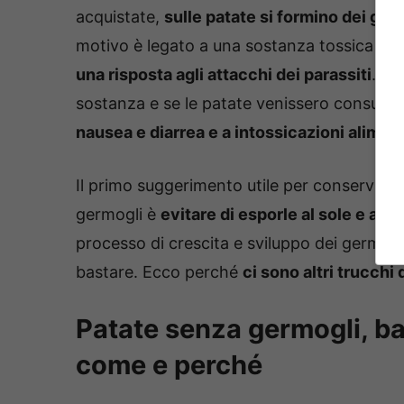
acquistate,
sulle patate si formino dei ger
motivo è legato a una sostanza tossica pres
una risposta agli attacchi dei parassiti
. Ne
sostanza e se le patate venissero consum
nausea e diarrea e a intossicazioni aliment
Il primo suggerimento utile per conservare 
germogli è
evitare di esporle al sole e all’
processo di crescita e sviluppo dei germogl
bastare. Ecco perché
ci sono altri trucchi
Patate senza germogli, ba
come e perché