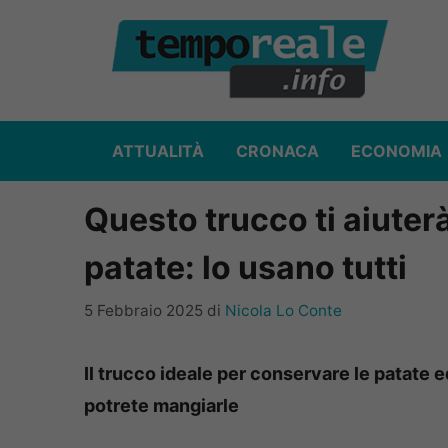
Vai
al
contenuto
ATTUALITÀ
CRONACA
ECONOMIA
Questo trucco ti aiuter
patate: lo usano tutti
5 Febbraio 2025
di
Nicola Lo Conte
Il trucco ideale per conservare le patate e
potrete mangiarle