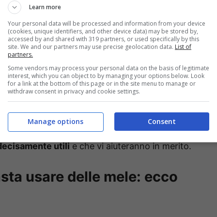
Learn more
mogli
e questo purtroppo le renda inutilizzabili. Il
Your personal data will be processed and information from your device
ente nelle patate e negli altri ortaggi,
la solanina,
(cookies, unique identifiers, and other device data) may be stored by,
accessed by and shared with 319 partners, or used specifically by this
i germogli, si trovano grandi quantità di questa
site. We and our partners may use precise geolocation data.
List of
partners.
ate ugualmente, si andrebbe incontro
ad attacchi di
Some vendors may process your personal data on the basis of legitimate
ari
.
interest, which you can object to by managing your options below. Look
for a link at the bottom of this page or in the site menu to manage or
withdraw consent in privacy and cookie settings.
al meglio le patate ed evitare la formazione dei
umidità
. Si tratta infatti di fattori che accelerano il
Manage options
Consent
i stessi. Questo, tuttavia, da solo potrebbe non
 decisamente utili
e che vi aiuteranno in merito.
sta usare delle mele: ecco