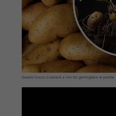
Questo trucco ti aiuterà a non far germogliare le patate: