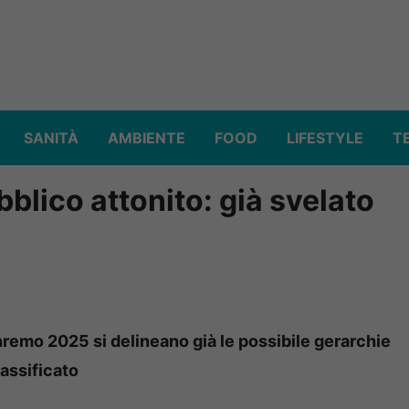
SANITÀ
AMBIENTE
FOOD
LIFESTYLE
T
blico attonito: già svelato
Sanremo 2025 si delineano già le possibile gerarchie
lassificato