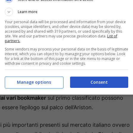
icata alla conclusione delle esibizioni.
Learn more
Your personal data will be processed and information from your device
tino, è confermata la serata evento con duetti e
(cookies, unique identifiers, and other device data) may be stored by,
accessed by and shared with 319 partners, or used specifically by this
ria della musica italiana. Sabato 15 febbraio, infine,
site. We and our partners may use precise geolocation data.
List of
partners.
nremo, decretato dal televoto.
Some vendors may process your personal data on the basis of legitimate
interest, which you can object to by managing your options below. Look
for a link at the bottom of this page or in the site menu to manage or
 dubbi sull’ultimo in classifica
withdraw consent in privacy and cookie settings.
anremo non mancano ovviamente le previsioni sul
Manage options
Consent
alle anticipazioni fornite da chi ha già ascoltato le
dai vari bookmaker
sul primo classificato possono
ssere l’epilogo sul palco dell’Ariston.
i più importanti presenti sul mercato italiano ovvero