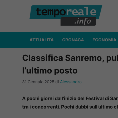
Vai
al
contenuto
ATTUALITÀ
CRONACA
ECONOMIA
Classifica Sanremo, pub
l’ultimo posto
31 Gennaio 2025
di
Alessandro
A pochi giorni dall’inizio del Festival di 
tra i concorrenti. Pochi dubbi sull’ultimo c