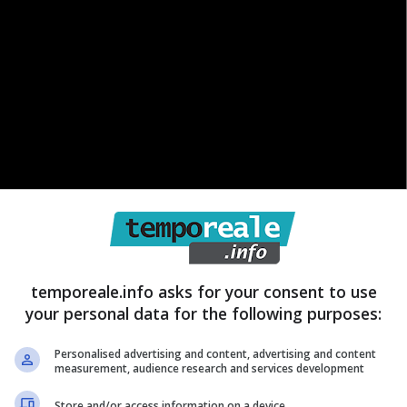
temporeale.info asks for your consent to use
ospiti che si esibiranno sul palco dell’Ariston nella
your personal data for the following purposes:
Festival
si è definita completamente. Martedì 11
Personalised advertising and content, advertising and content
ara con il pubblico che ascolterà per la prima volta le
measurement, audience research and services development
raio, invece, andranno in scena solo metà dei
Store and/or access information on a device