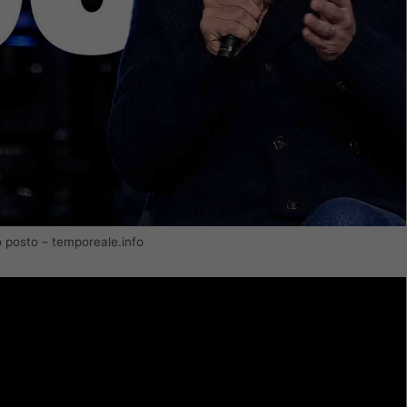
mo posto – temporeale.info