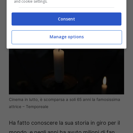
and cookie settings.
irlandese.
Consent
Manage options
Cinema in lutto, è scomparsa a soli 65 anni la famosissima
attrice – Temporeale
Ha fatto conoscere la sua storia in giro per il
mondo, e negli anni ha avuto milioni di fan.