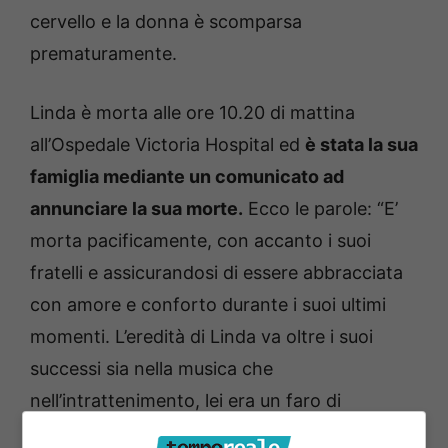
cervello e la donna è scomparsa
prematuramente.
Linda è morta alle ore 10.20 di mattina
all’Ospedale Victoria Hospital ed
è stata la sua
famiglia mediante un comunicato ad
annunciare la sua morte.
Ecco le parole: “E’
morta pacificamente, con accanto i suoi
fratelli e assicurandosi di essere abbracciata
con amore e conforto durante i suoi ultimi
momenti. L’eredità di Linda va oltre i suoi
successi sia nella musica che
nell’intrattenimento, lei era un faro di
speranza e resilienza”. Il comunicato si