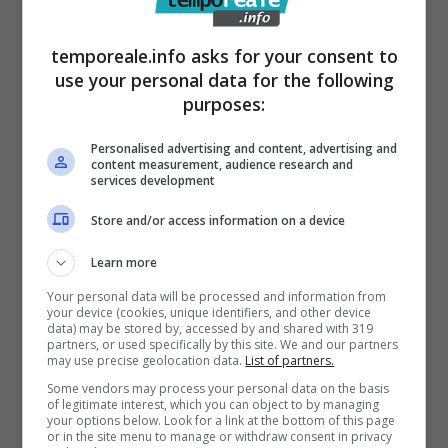
conclude affermando: “Ha condiviso il suo
viaggio per aumentare la consapevolezza e
temporeale.info asks for your consent to
use your personal data for the following
ispirare gli altri. Riposa in pace Linda, ci
purposes:
mancherai profondamente”.
Personalised advertising and content, advertising and
content measurement, audience research and
Lutto improvviso, chi era
services development
Linda Nolan
Store and/or access information on a device
Learn more
L’attrice Coleen Nolan, sorella di Linda, ha
Your personal data will be processed and information from
espresso il proprio dolore sui social e in tanti
your device (cookies, unique identifiers, and other device
data) may be stored by, accessed by and shared with 319
hanno espresso il proprio cordoglio alla
partners, or used specifically by this site. We and our partners
may use precise geolocation data.
List of partners.
famiglia. Negli anni Linda si è fatta conoscere
Some vendors may process your personal data on the basis
come cantante, attrice e scrittrice ed ha
of legitimate interest, which you can object to by managing
your options below. Look for a link at the bottom of this page
avuto un ruolo importante nella televisione
or in the site menu to manage or withdraw consent in privacy