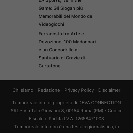
EA Sports, It’s in the
Game: Gli Slogan più
Memorabili del Mondo dei
Videogiochi
Ferragosto tra Arte e
Devozione: 100 Madonnari
e un Coccodrillo al
Santuario di Grazie di
Curtatone
Chi siamo
-
Redazione
-
Privacy Policy
-
Disclaimer
Temporeale.info di proprietà di DEVA CONNECTION
SRL - Via Tata Giovanni 8, 00154 Roma (RM) - Codice
Fiscale e Partita I.V.A. 12658471003
Temporeale.info non è una testata giornalistica, in