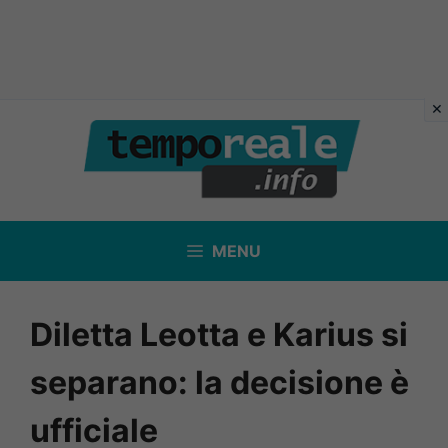
Vai
al
contenuto
MENU
Diletta Leotta e Karius si
separano: la decisione è
ufficiale