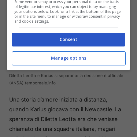
Some vendors may process your personal data on the basis
of legitimate interest, which you can object to by managing
your options below. Look for a link at the bottom of this page
or in the site menu to manage or withdraw consent in privacy
and cookie settings.
Consent
Manage options
Diletta Leotta e Karius si separano: la decisione è ufficiale
(ANSA) temporeale.info
Una storia d’amore iniziata a distanza,
quando Karius giocava con il Newcastle. La
speranza di Diletta Leotta era che venisse
chiamato da una squadra italiana, magari