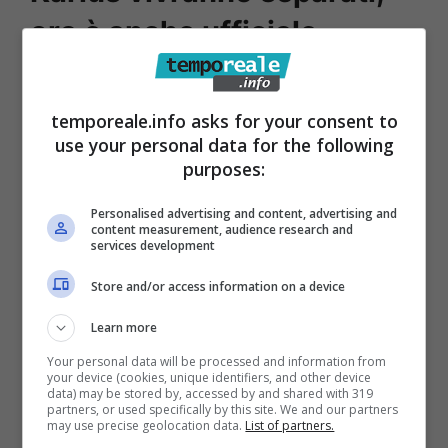
ora è anche ufficiale
Nell’estate del 2024, quindi,
Karius
è rimasto
temporeale.info asks for your consent to
senza squadra e ha vissuto con
Diletta Leotta
use your personal data for the following
a Milano. Ma le cose stanno per cambiare.
purposes:
Già, perché è notizia delle ultime ore che il
Personalised advertising and content, advertising and
portiere tedesco è stato ingaggiato dallo
content measurement, audience research and
services development
Schalke 04
, firmando un contratto fino al
termine della stagione. Dunque, Karius andrà
Store and/or access information on a device
a vivere in Germania e la Leotta resterà in
Learn more
Italia con la figlia Aria, per via dei suoi impegni
Your personal data will be processed and information from
lavorativi.
your device (cookies, unique identifiers, and other device
data) may be stored by, accessed by and shared with 319
partners, or used specifically by this site. We and our partners
may use precise geolocation data.
List of partners.