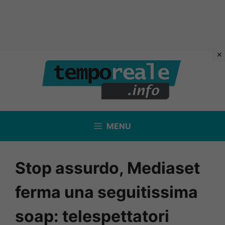
Vai
al
contenuto
MENU
Stop assurdo, Mediaset
ferma una seguitissima
soap: telespettatori