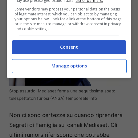
may use precise geolocation data.
List of partners.
Some vendors may process your personal data on the basis
of legitimate interest, which you can object to by managing
your options below. Look for a link at the bottom of this page
or in the site menu to manage or withdraw consent in privacy
and cookie settings.
Consent
Manage options
Stop assurdo, Mediaset ferma una seguitissima soap:
telespettatori furiosi (ANSA) temporeale.info
Non ci sono certezze su quando riprenderà
Segreti di Famiglia sui canali Mediaset. Gli
ultimi rumors riferiscono che potrebbe