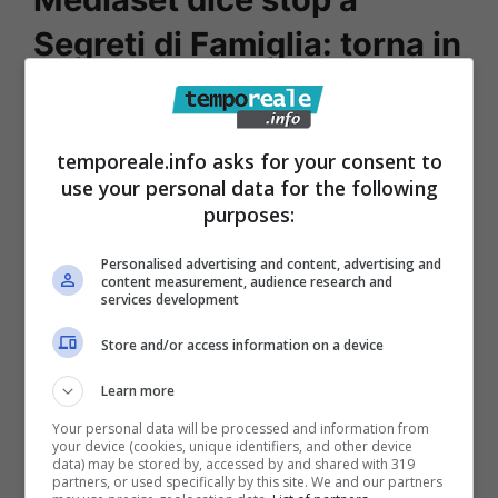
Segreti di Famiglia: torna in
estate
La programmazione di
Segreti di Famiglia
è
temporeale.info asks for your consent to
use your personal data for the following
stata momentaneamente sospesa da
purposes:
Mediaset
. Il percorso già dall’inizio si è
rivelato ricco di alti e bassi: dal debutto alla
Personalised advertising and content, advertising and
content measurement, audience research and
sospensione, fino ad arrivare alla seconda
services development
serata visto il successo di
Endless Love
. E
Store and/or access information on a device
adesso, un’altra sospensione nonostante un
Learn more
leggero miglioramento. I telespettatori
Your personal data will be processed and information from
credevano di poterla seguire da giovedì 9
your device (cookies, unique identifiers, and other device
data) may be stored by, accessed by and shared with 319
gennaio e invece così non è stato.
partners, or used specifically by this site. We and our partners