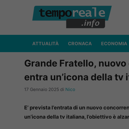
Vai
al
contenuto
ATTUALITÀ
CRONACA
ECONOMIA
Grande Fratello, nuovo
entra un’icona della tv 
17 Gennaio 2025
di
Nico
E’ prevista l’entrata di un nuovo concorrent
un’icona della tv italiana, l’obiettivo è alzar