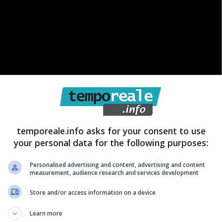
temporeale.info asks for your consent to use
your personal data for the following purposes:
Personalised advertising and content, advertising and content
measurement, audience research and services development
ti del Grande Fratello. Questa edizione non sta
Store and/or access information on a device
 si cercano nuove strade per cambiare direzione e
Learn more
programma. E dunque, l’ultima trovata degli autori è