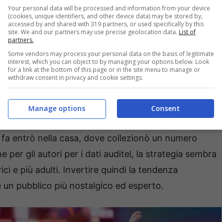
Your personal data will be processed and information from your device
’Italia una nuova concorrente, che tra l’altro ha già
(cookies, unique identifiers, and other device data) may be stored by,
accessed by and shared with 319 partners, or used specifically by this
a di
Maria Teresa Ruta
, un volto storico della tv
site. We and our partners may use precise geolocation data.
List of
partners.
icoperto il ruolo di valletta, conduttrice e attrice.
Some vendors may process your personal data on the basis of legitimate
interest, which you can object to by managing your options below. Look
for a link at the bottom of this page or in the site menu to manage or
 per Maria Teresa Ruta per
withdraw consent in privacy and cookie settings.
Manage options
Consent
ande Fratello il prossimo giovedì 23 gennaio, come
i fa entrò nella casa, dove collezionò un numero
er gli autori per i dati auditel, la strategia sembra
ci e più adulti. Invertire quindi la tendenza
re un pubblico più nostalgico ed esperto.