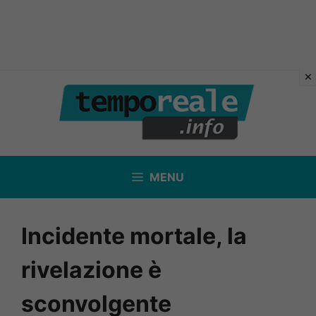
Vai
al
contenuto
MENU
Incidente mortale, la
rivelazione è
sconvolgente