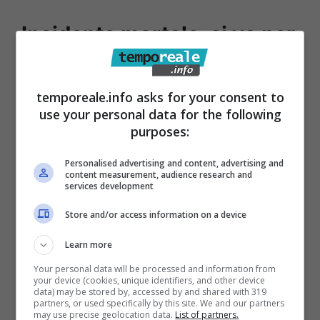
Incidente mortale, si va per
vie legali
temporeale.info asks for your consent to
Come riporta il The Guardian la famiglia del
use your personal data for the following
tycoon thailandese
ha chiesto alla Leonardo
purposes:
un risarcimento di 2,15 miliardi di sterline
Personalised advertising and content, advertising and
(sarebbero oltre 2,5 miliardi di euro), il più
content measurement, audience research and
services development
grande risarcimento mai visto nella storia
Store and/or access information on a device
dell’umanità. Ovviamente se venisse
concordato. Questo risarcimento è stato
Learn more
richiesto come una sorta di compensazione
Your personal data will be processed and information from
your device (cookies, unique identifiers, and other device
per la morte di Srivaddhanaprabha, che era
data) may be stored by, accessed by and shared with 319
partners, or used specifically by this site. We and our partners
anche amministratore delegato della King
may use precise geolocation data.
List of partners.