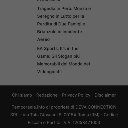
Tragedia in Perù: Monza e
Seregno in Lutto per la
Perdita di Due Famiglie
Brianzole in Incidente
Aereo
EA Sports, It’s in the
Game: Gli Slogan più
Memorabili del Mondo dei
Videogiochi
Chi siamo
-
Redazione
-
Privacy Policy
-
Disclaimer
Temporeale.info di proprietà di DEVA CONNECTION
SRL - Via Tata Giovanni 8, 00154 Roma (RM) - Codice
Fiscale e Partita I.V.A. 12658471003