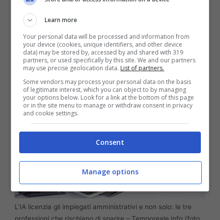
Sempre secondo il World Economic Forum, ci
sono tre professioni su tutte che saranno
Learn more
assai ridimensionate dall’IA. Una tra queste
è
Your personal data will be processed and information from
your device (cookies, unique identifiers, and other device
quella degli impiegati amministrativi
.
data) may be stored by, accessed by and shared with 319
partners, or used specifically by this site. We and our partners
may use precise geolocation data.
List of partners.
Some vendors may process your personal data on the basis
of legitimate interest, which you can object to by managing
your options below. Look for a link at the bottom of this page
or in the site menu to manage or withdraw consent in privacy
and cookie settings.
Consent
Manage options
L’IA licenzia gli impiegati amministrativi e non solo: le tre
professioni che rischiano di sparire – Temporeale.info (foto