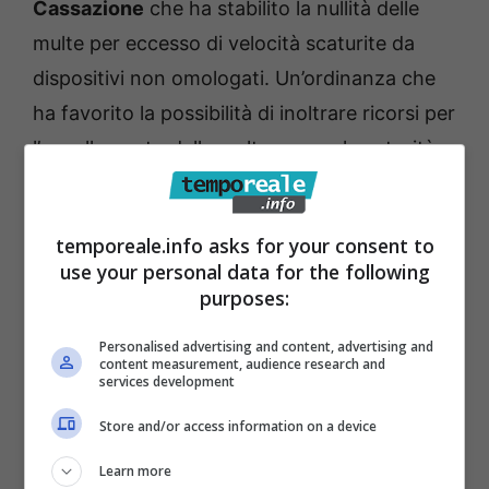
Cassazione
che ha stabilito la nullità delle
multe per eccesso di velocità scaturite da
dispositivi non omologati. Un’ordinanza che
ha favorito la possibilità di inoltrare ricorsi per
l’annullamento delle multe presso le autorità
competenti, costrette ad agire di
conseguenza dopo aver constatata la
temporeale.info asks for your consent to
mancata omologazione degli apparecchi di
use your personal data for the following
rilevazione.
purposes:
Personalised advertising and content, advertising and
Proprio il timore di ricevere ricorsi a cascata
content measurement, audience research and
services development
ha spinto alcuni dei comuni a spegnere gli
autovelox presenti sul proprio territorio, in
Store and/or access information on a device
attesa di un chiarimento definitivo sulla
Learn more