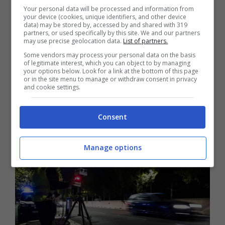
normativa. Verosimilmente deve essere stato
Your personal data will be processed and information from
proprio questo il motivo da cui è scaturita la
your device (cookies, unique identifiers, and other device
data) may be stored by, accessed by and shared with 319
decisione del sindaco del comune di Rovigo di
partners, or used specifically by this site. We and our partners
may use precise geolocation data.
List of partners.
annullare in autotutela ben 700 verbali
di
Some vendors may process your personal data on the basis
of legitimate interest, which you can object to by managing
infrazioni rilevate da quattro dispositivi
your options below. Look for a link at the bottom of this page
or in the site menu to manage or withdraw consent in privacy
autovelox lo scorso 26 novembre, giornata
and cookie settings.
peraltro di festa in città per il patrone San
Bellino.
Consent
Manage options