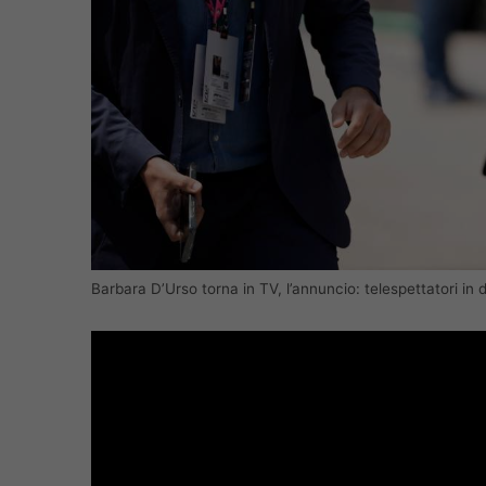
Barbara D’Urso torna in TV, l’annuncio: telespettatori in 