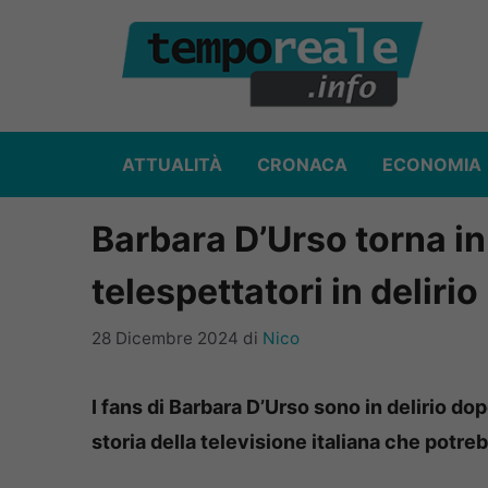
Vai
al
contenuto
ATTUALITÀ
CRONACA
ECONOMIA
Barbara D’Urso torna in
telespettatori in delirio
28 Dicembre 2024
di
Nico
I fans di Barbara D’Urso sono in delirio dop
storia della televisione italiana che potre