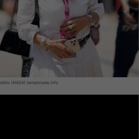
delirio (ANSA) temporeale.info