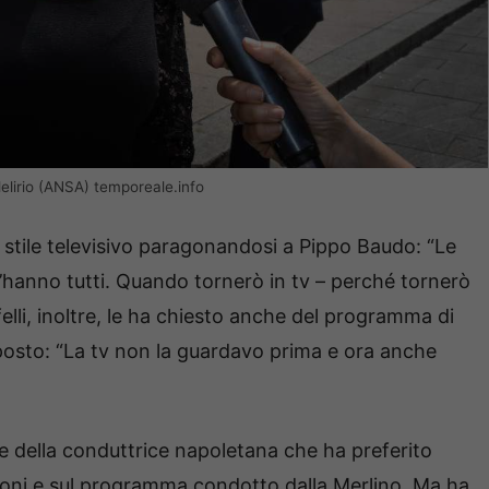
delirio (ANSA) temporeale.info
o stile televisivo paragonandosi a Pippo Baudo: “Le
e l’hanno tutti. Quando tornerò in tv – perché tornerò
ffelli, inoltre, le ha chiesto anche del programma di
osto: “La tv non la guardavo prima e ora anche
e della conduttrice napoletana che ha preferito
sconi e sul programma condotto dalla Merlino. Ma ha