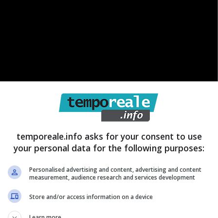
temporeale.info asks for your consent to use
your personal data for the following purposes:
tualità, ma anche di cultura e di spettacolo. Certo,
Personalised advertising and content, advertising and content
measurement, audience research and services development
 così famoso subisce anche delle profondi critiche
Store and/or access information on a device
ori. Al momento, però, dal rinnovamento di Pier Silvio
 sua ultima apparizione televisiva è a Ballando Con le
Learn more