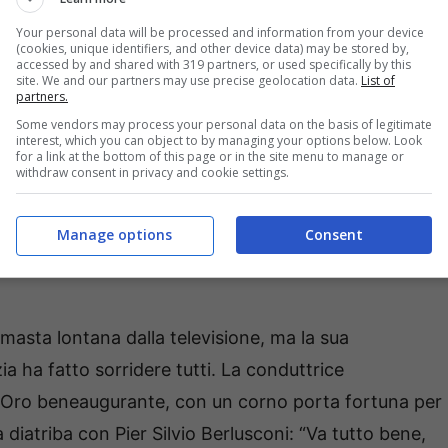
Your personal data will be processed and information from your device
(cookies, unique identifiers, and other device data) may be stored by,
accessed by and shared with 319 partners, or used specifically by this
site. We and our partners may use precise geolocation data.
List of
i è parlata diverse volte di un suo ritorno anche se
partners.
 la quale sarebbe un ritorno molto interessante a circa
Some vendors may process your personal data on the basis of legitimate
interest, which you can object to by managing your options below. Look
razioni, però, fanno sognare i suoi fans che nel
for a link at the bottom of this page or in the site menu to manage or
withdraw consent in privacy and cookie settings.
to fisso.
 che fa sognare i suoi
Manage options
Consent
imasta lontana dalla televisione, ma la sua
ia ha fatto sorridere tutti. La conduttrice
 d’Oro beneaugurante, con un corno porta fortuna per
a diatriba con Pier Silvio Berlusconi: “Va tutto bene,