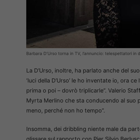
Barbara D’Urso torna in TV, l’annuncio: telespettatori in 
La D’Urso, inoltre, ha parlato anche del su
‘luci della D’Urso’ le ho inventate io, ora c
prima o poi – dovrò triplicarle”. Valerio Sta
Myrta Merlino che sta conducendo al suo p
meno, perché non ho tempo”.
Insomma, dei dribbling niente male da part
glissare sul rapporto con Pier Silvio Berlu