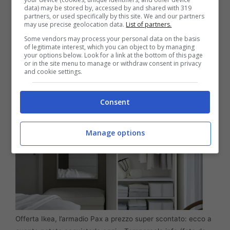
celebre armadio PAX
. Si tratta di un armadio
data) may be stored by, accessed by and shared with 319
partners, or used specifically by this site. We and our partners
molto semplice da montare, che può essere
may use precise geolocation data.
List of partners.
utilizzato in diverse stanze della vostra casa,
Some vendors may process your personal data on the basis
of legitimate interest, which you can object to by managing
versatile e adatto a qualsiasi esigenza
.
your options below. Look for a link at the bottom of this page
or in the site menu to manage or withdraw consent in privacy
and cookie settings.
Consent
Manage options
Offerta Ikea, l’armadio Pax a prezzo super scontato: ecco a