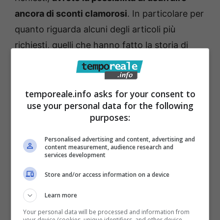
ancora di sconti clamorosi
. In particolare per
quanto riguarda alcuni degli articoli più
richiesti, quelli che hanno fatto la storia di
Ikea e che possono dare un tocco in più alla
vostra casa.
temporeale.info asks for your consent to
Offerta Ikea, l’armadio Pax
use your personal data for the following
purposes:
a prezzo super scontato:
Personalised advertising and content, advertising and
ecco a quanto potete
content measurement, audience research and
services development
acquistarlo oggi
Store and/or access information on a device
C’è un oggetto vendutissimo da Ikea, che ha
Learn more
riscosso sempre grande successo,
ed è il
Your personal data will be processed and information from
your device (cookies, unique identifiers, and other device