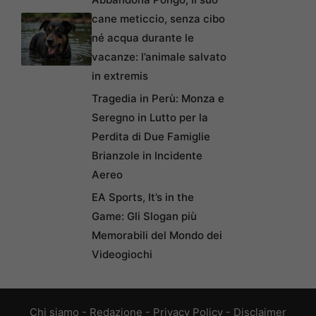
cane meticcio, senza cibo
né acqua durante le
vacanze: l’animale salvato
in extremis
Tragedia in Perù: Monza e
Seregno in Lutto per la
Perdita di Due Famiglie
Brianzole in Incidente
Aereo
EA Sports, It’s in the
Game: Gli Slogan più
Memorabili del Mondo dei
Videogiochi
Chi siamo
-
Redazione
-
Privacy Policy
-
Disclaimer