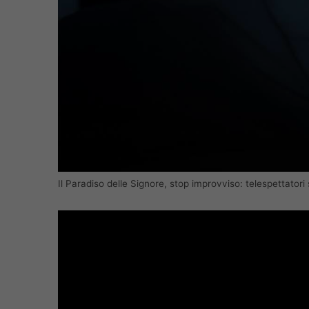
Il Paradiso delle Signore, stop improvviso: telespettatori 