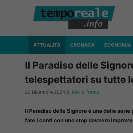
Vai
al
contenuto
ATTUALITÀ
CRONACA
ECONOMIA
Il Paradiso delle Signor
telespettatori su tutte l
20 Dicembre 2024
di
Mario Tramo
Il Paradiso delle Signore è una delle serie
fare i conti con uno stop davvero improvv