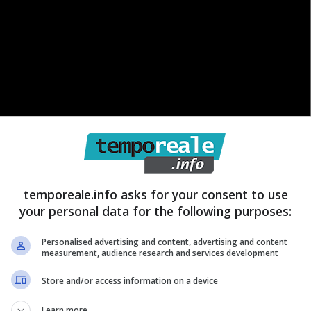
temporeale.info asks for your consent to use
your personal data for the following purposes:
ella serie devono fare i conti con una pesante batosta
Personalised advertising and content, advertising and content
measurement, audience research and services development
ficialmente. Avete capito bene, si ferma ma il motivo
Store and/or access information on a device
a serie va avanti e funziona alla grande ma
si ferma
ie.
La Rai ha deciso di mandare in onda in questo
Learn more