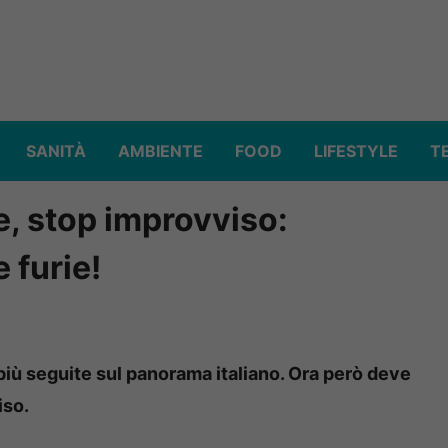
SANITÀ
AMBIENTE
FOOD
LIFESTYLE
T
e, stop improvviso:
e furie!
 più seguite sul panorama italiano. Ora però deve
iso.