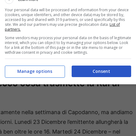
odo natalizio.
Your personal data will be processed and information from your device
(cookies, unique identifiers, and other device data) may be stored by,
accessed by and shared with 319 partners, or used specifically by this
site. We and our partners may use precise geolocation data.
List of
 nel palinsesto Endless Love e Beautiful (magari
partners.
i invece dice stop alla sua serie di punta nel Prime
Some vendors may process your personal data on the basis of legitimate
interest, which you can object to by managing your options below. Look
 trasmessa puntualmente ogni giorno alle ore 16 –
si
for a link at the bottom of this page or in the site menu to manage or
withdraw consent in privacy and cookie settings.
enerdi 27 Dicembre
. Andiamo a vedere cosa
rso di questi giorni.
Manage options
Consent
 ecco cosa trasmette la Rai al
ettamente nella settimana di Capodanno, ma andiamo
giorni. Lunedi 23 Dicembre l’emittente allungherà la
 ben oltre le ore 16. Martedi 24 Dicembre – nel