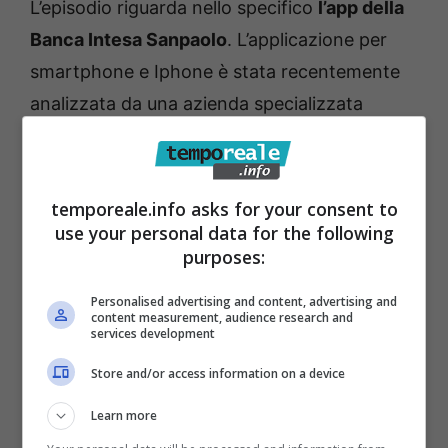
L’episodio riguarda nello specifico
l’app della
Banca Intesa Sanpaolo
. L’applicazione per
smartphone e Iphone è stata recentemente
analizzata da una azienda specializzata
nell’ottimizzazione di app di vario genere, la
Emerge Tools, e dallo studio sarebbe emerso
all’interno
un file mp3 dal nome, per
temporeale.info asks for your consent to
use your personal data for the following
l’appunto, ‘rutto’
.
purposes:
Personalised advertising and content, advertising and
content measurement, audience research and
services development
Store and/or access information on a device
Learn more