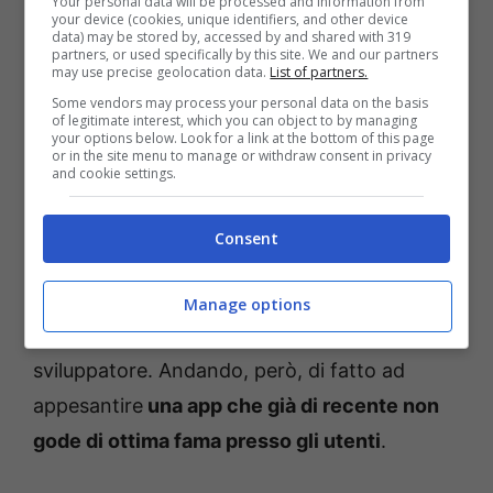
Your personal data will be processed and information from
your device (cookies, unique identifiers, and other device
data) may be stored by, accessed by and shared with 319
partners, or used specifically by this site. We and our partners
may use precise geolocation data.
List of partners.
Some vendors may process your personal data on the basis
Rutto nell’app di Banca Intesa Sanpaolo: ma è solo l’ultimo
of legitimate interest, which you can object to by managing
your options below. Look for a link at the bottom of this page
problema – Temporeale.info (fonte: © ANSA)
or in the site menu to manage or withdraw consent in privacy
and cookie settings.
Consent
Si tratta di un file che apparentemente non
avrebbe alcuna funzione e che potrebbe
Manage options
essere stato lasciato come uno ‘scherzo’ dallo
sviluppatore. Andando, però, di fatto ad
appesantire
una app che già di recente non
gode di ottima fama presso gli utenti
.